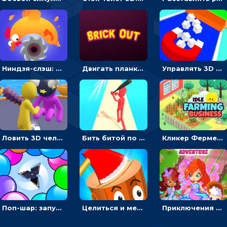
Ниндзя-слэш: запускай оружие по целям и становись мастером сюрикенов
Двигать планку и бить шариком по цветным блокам - гиперказуальная
Управлять 3D магнитом, чтобы собирать фигуры и сбрасывать в пропасть
Ловить 3D человечком своего цвета и собирать драгоценности - гиперказуалка
Бить битой по шарику, чтобы сбивать кубики с буквами на пути к финишу - 3D
Кликер Фермерский бизнес: расти овощи, чтобы богатеть
Поп-шар: запускать колючку, чтобы лопать воздушные шарики
Целиться и метать топор в 3D мишени
Приключения Клуба Винкс: менять дорожки, чтобы собирать кристаллы