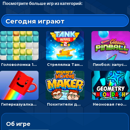
Посмотрите больше игр из категорий:
Сегодня играют
Головоломка 10х10
Стрелялка Танковые войны: бить по танку врага, чтобы уничтожить зло
Пинбол: запускать шарик, чтобы выбивать очки
Гиперказуалка Летающая чашка кофе: двигаться и собирать кубики сахара
Похитители денег: управляйте друзьями и соберите все мешки с долларами
Неоновая геометрия: прыгай через препятствия и собирай шары
Об игре