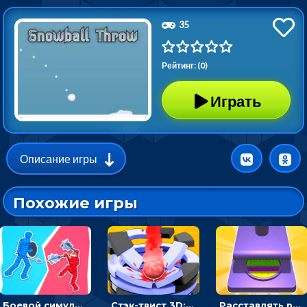
35
Рейтинг: (0)
Играть
Описание игры
Похожие игры
Боевой симулятор 3D: повтори позу рыцаря и победи врага
Стэк-твист 3D: тапай по шарику, чтобы разбивать платформы
Расставлять резиновые кубики, чтобы делать поп-ит - гиперказуальные