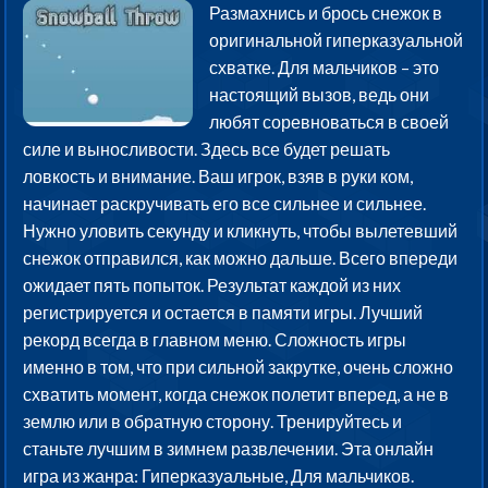
Размахнись и брось снежок в
оригинальной гиперказуальной
схватке. Для мальчиков – это
настоящий вызов, ведь они
любят соревноваться в своей
силе и выносливости. Здесь все будет решать
ловкость и внимание. Ваш игрок, взяв в руки ком,
начинает раскручивать его все сильнее и сильнее.
Нужно уловить секунду и кликнуть, чтобы вылетевший
снежок отправился, как можно дальше. Всего впереди
ожидает пять попыток. Результат каждой из них
регистрируется и остается в памяти игры. Лучший
рекорд всегда в главном меню. Сложность игры
именно в том, что при сильной закрутке, очень сложно
схватить момент, когда снежок полетит вперед, а не в
землю или в обратную сторону. Тренируйтесь и
станьте лучшим в зимнем развлечении. Эта онлайн
игра из жанра: Гиперказуальные, Для мальчиков.