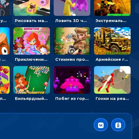
Раскраска-ужастик: разукрась зомби и скелетов
Рисовать машину и выигрывать гонку - для мальчиков
Ловить 3D человечком своего цвета и собирать драгоценности - гиперказуалка
Экстремальные пазлы с квадроциклами: собирать крутые тачки
Целиться и метать топор в 3D мишени
Приключения Клуба Винкс: менять дорожки, чтобы собирать кристаллы
Стикмен против Зомби: стрелять в зомби и развивать воина
Армейские грузовики в пазлах: собери военную машину
Разрушитель фруктов: стрелять ягодами по ананасам
Бильярдный пул: стрелять шариками, чтобы взрывать одинаковые
Побег из горной деревни: решай головоломки, чтобы открыть ворота
Гонки на реактивном ранце: избегать преград, чтобы лететь к финишу