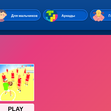
Перейти к основному содержан
Для мальчиков
Аркады
Г
Казуальные
Веселые
Стрелялки
Спортивные
Гонки
Unity
Экшены
Мультиплеер
Симуляторы
Стратегии
ИО
Пасьянс
Леди Баг и Супе