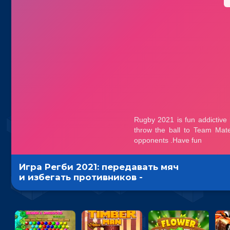
Игра Регби 2021: передавать мяч
и избегать противников -
спортивная гиперказуалка