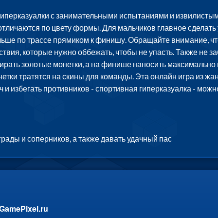
 гиперказуалки с занимательными испытаниями и извилистым
отличаются по цвету формы. Для мальчиков главное сделать 
льше по трассе прямиком к финишу. Обращайте внимание, что
твия, которые нужно оббежать, чтобы не упасть. Также не за
обирать золотые монетки, а на финише наносить максимально
етки тратятся на скины для команды. Эта онлайн игра из жа
яч и избегать противников - спортивная гиперказуалка - мож
рады и соперников, а также давать удачный пас
GamePixel.ru