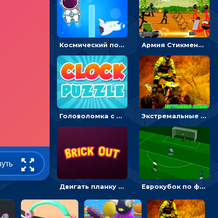
Космический побег: двигать космонавта, чтобы попасть к кораблю
Армия Стикмена: командный бой - сыграй на двоих
Головоломка с часами для детей: читать время по циферблату
Экстремальные пазлы с квадроциклами: собирать крутые тачки
нуть
Двигать планку и бить шариком по цветным блокам - гиперказуальная
Еврокубок по футболу 2021 в 3D: пасуй мяч и бей по воротам соперника