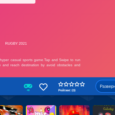
Развер
Рейтинг: (0)
48