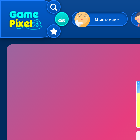
Мышление
Гиперказуальные
Одевалки
Шарики
Маджонг
Кликеры