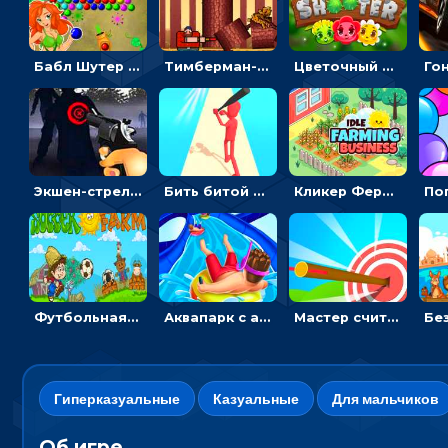
Бабл Шутер в джунглях: стрелять шариками по цветным целям
Тимберман-дровосек: меняй сторону и руби дерево
Цветочный шутер: стрелять пчелками по цветам
Экшен-стрелялка по зомби: целиться и попадать в бегущих монстров
Бить битой по шарику, чтобы сбивать кубики с буквами на пути к финишу - 3D
Кликер Фермерский бизнес: расти овощи, чтобы богатеть
Футбольная ферма: бей по мячу, чтобы забивать в ворота и ловить звезды
Аквапарк с акулами: жми, чтобы лететь к финишу по волнам
Мастер считать стрелы: увеличивать запас, чтобы поразить больше целей
Гиперказуальные
Казуальные
Для мальчиков
Об игре