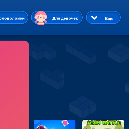
ию
оловоломки
Для девочек
Еще
3D
Приключения
Три в ряд
Пазлы
На двоих
Раскраски
Карточные
Драки
р Кот
Майнкрафт