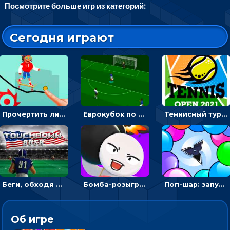
Посмотрите больше игр из категорий:
Сегодня играют
Прочертить линию, чтобы проехать на скейте, через преграды к финишу - для мальчиков
Еврокубок по футболу 2021 в 3D: пасуй мяч и бей по воротам соперника
Теннисный турнир: подавать или отбивать шарик ракеткой
Беги, обходя соперников и собирай бонусы - американский футбол
Бомба-розыгрыш: передавай и беги – 3D гиперказуалка
Поп-шар: запускать колючку, чтобы лопать воздушные шарики
Об игре