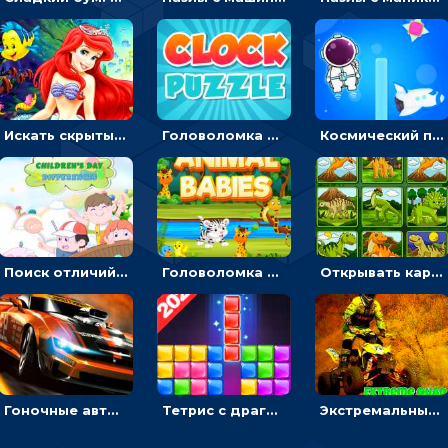
Искать скрытый алфавит на картинках с мультяшными героями - головоломка для детей
Головоломка с часами для детей: читать время по циферблату
Космический побег: двигать космонавта, чтобы попасть к кораблю
Поиск отличий на картинках с детьми - головоломка
Головоломка Звери-малыши: открывай карточки по очереди, чтобы найти одинаковые
Открывать картинки с динозаврами и складывать в пары по памяти - головоломка
Гоночные авто в пазлах: разбей картинку и собери снова
Тетрис с драгоценными камнями: расставляй блоки, чтобы получить линию - головоломка
Экстремальные пазлы с квадроциклами: собирать крутые тачки