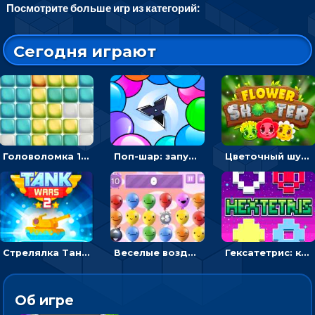
Посмотрите больше игр из категорий:
Сегодня играют
Головоломка 10х10
Поп-шар: запускать колючку, чтобы лопать воздушные шарики
Цветочный шутер: стрелять пчелками по цветам
Стрелялка Танковые войны: бить по танку врага, чтобы уничтожить зло
Веселые воздушные шары: соедини одноцветные в линию
Гексатетрис: кидать блок, чтобы складывать три в ряд - головоломка
Об игре