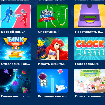
Боевой симулятор 3D: повтори позу рыцаря и победи врага
Спортивный чемпионат по пейнтболу: ударять по ракеткам, чтобы забивать футбольный мяч в ворота
Расставлять резиновые кубики, чтобы делать поп-ит - гиперказуальные
Стрелялка Танковые войны: бить по танку врага, чтобы уничтожить зло
Искать скрытый алфавит на картинках с мультяшными героями - головоломка для детей
Головоломка с часами для детей: читать время по циферблату
Галаксинос: стрелялка в космосе по врагам
Космический побег: двигать космонавта, чтобы попасть к кораблю
Поиск отличий на картинках с детьми - головоломка