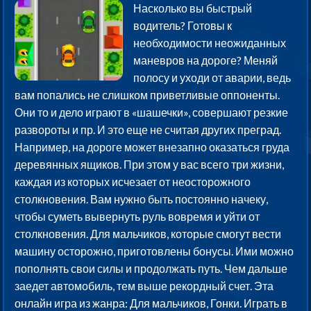
Насколько вы быстрый
водитель? Готовы к
необходимости неожиданных
маневров на дороге? Меняй
полосу и уходи от аварии, ведь
вам попались не слишком приветливые оппоненты.
Они то и дело играют в «шашечки», совершают резкие
развороты и пр. И это еще не считая других преград.
Например, на дороге может внезапно оказаться груда
деревянных ящиков. При этом у вас всего три жизни,
каждая из которых исчезает от неосторожного
столкновения. Вам нужно быть постоянно начеку,
чтобы суметь вывернуть руль вовремя и уйти от
столкновения. Для мальчиков, которые смогут вести
машину осторожно, приготовлены бонусы. Ими можно
пополнять свои силы и продолжать путь. Чем дальше
заедет автомобиль, тем выше рекордный счет. Эта
онлайн игра из жанра: Для мальчиков, Гонки. Играть в