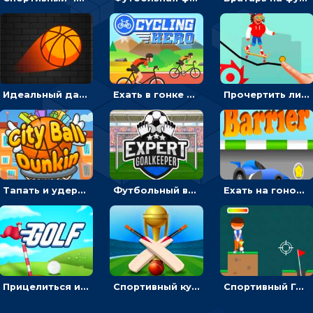
Идеальный данк: направлять пунктир в корзину и попадать мячом
Ехать в гонке на велосипедах через трамплины к финишу на скорость - спортивные
Прочертить линию, чтобы проехать на скейте, через преграды к финишу - для мальчиков
Тапать и удерживать баскетбольный мяч, чтобы попадать в кольца - спортивные
Футбольный вратарь: ловить мяч и отражать атаку соперника - спортивные
Ехать на гоночной машине, чтобы обходить преграды и собирать звезды - для мальчиков
Прицелиться и выстрелить мячиком для гольфа, чтобы попасть в лунку - спортивные
Спортивный кубок по крикету: отражать атаку и ударять по мячику битой
Спортивный Гольф-клуб: бить клюшкой по мячу, чтобы попадать в лунку с флажком