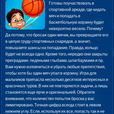
Готовы поучаствовать в
спортивной аркаде, где кидать
мяч и попадать в
баскетбольную корзину будет
невероятно весело. Почему?
Да потому, что бросая один мячик, вы превращаете его
в целую груду спортивных снарядов, а значит,
повышаете шансы на попадание. Правда, кольцо
будет не всегда одно. Кроме того, нередко они закрыты
преградами: ледяными глыбами, шлагбаумами и пр.
Вам нужно изловчиться и убрать любые препятствия,
чтобы хотя бы один мяч упал в корзину. Игра для
мальчиков припасла несколько десятков интересных и
красочных туров. В них не повторяются задачи, а лишь
становятся еще ярче и оригинальней. Обратите
внимание, что количество попыток броска у вас
лимитировано. Точная цифра всегда стоит в левом
нижнем углу. Если, используя их все, попасть так и не