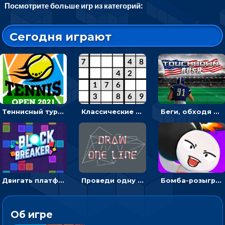
Посмотрите больше игр из категорий:
Сегодня играют
Теннисный турнир: подавать или отбивать шарик ракеткой
Классические судоку: реши 30 уровней головоломки
Беги, обходя соперников и собирай бонусы - американский футбол
Двигать платформу и отбивать мячики или ловить бонусы
Проведи одну линию и повтори фигуру - головоломка
Бомба-розыгрыш: передавай и беги – 3D гиперказуалка
Об игре