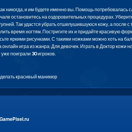
как никогда, и им будете именно вы. Помощь потребовалась 
чале остановитесь на оздоровительных процедурах. Уберите 
упней. Так удастся убрать отшелушившуюся кожу, а после с т
елить время ногтям. Постригите их и придайте красивую форм
асьте яркими рисунками. С такими ножками можно хоть на б
онлайн игра из жанра: Для девочек. Играть в Доктор кожи но
у уже поиграли
30
игроков.
и делать красивый маникюр
GamePixel.ru