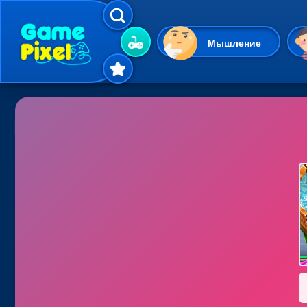
Мышление
Гиперказуальные
Одевалки
Шарики
Маджонг
Кликеры