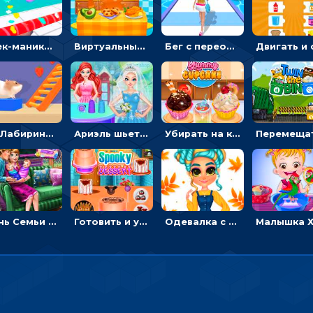
Стек-маникюр для девочек: красить ногти и избегать пил
Виртуальный питомец: ухаживать, кормить, купать рыжего кота
Бег с переодеванием: ловить одежду и повторять модные образы - для девочек
3D Лабиринт хомяка: проходить полосу препятствий, чтобы получать вкусняшки
Ариэль шьет свадебные платья для принцесс в салоне - одевалка
Убирать на кухне, готовить и печь кексы - для девочек
День Семьи Ледяной принцессы: убираться в доме и ухаживать за малышами - для девочек
Готовить и украшать десерт на Хэллоуин - для девочек
Одевалка с яркими осенними нарядами: собирать образ для прогулки