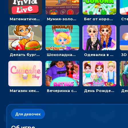
Математическая викторина мультиплеер: решать примеры на время
Мумия-золотоискатель: закидывать бинты, чтобы доставать сокровища
Бег от коронавируса: держать дистанцию, чтобы не заразиться
Делать бургеры, чтобы открывать новые ингредиенты - для девочек
Шоколадная фабрика для девочек: лущить бобы, готовить и украшать сладости
Одевалка в точку и полоску: создавать образы для принцесс и фотографировать
Магазин кексов: повторять сладости с картинки или продавать вкусняшки
Вечеринка свиданий: одевалка для влюбленных
День Рождения Тейлор: печь торт для девочки или наряжать именинницу
Для девочек
Об игре