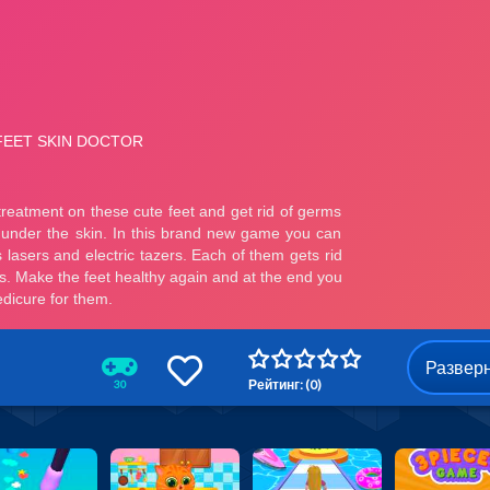
Развер
Рейтинг: (0)
30