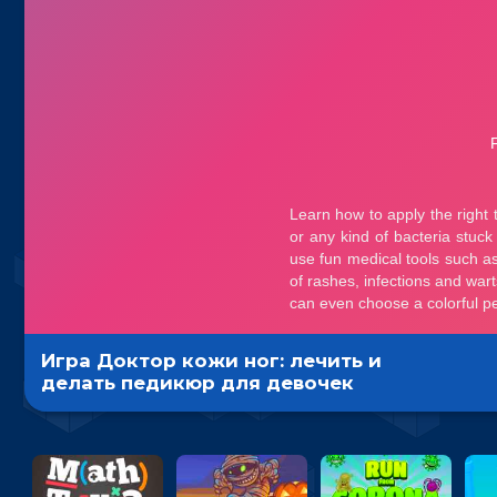
Игра Доктор кожи ног: лечить и
делать педикюр для девочек