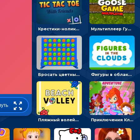
Крестики-нолики мультиплеер: найди соперника и сразись
Мультиплеер Гусь: кидай кости и шагай к финишу
Бросать цветные диски и складывать линии - головоломка
Фигуры в облаках: подбери предмет по очертанию – головоломка
нуть
Пляжный волейбол с черепахами: лови мяч и пасуй сопернику
Приключения Клуба Винкс: менять дорожки, чтобы собирать кристаллы