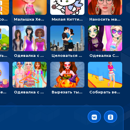
Двигать и соединять пазлы по смыслу - головоломка для детей
Малышка Хейзел заболела ветрянкой: вызывать доктора и лечить
Милая Китти для девочек: поиск отличий на картинках
Наносить макияж и делать прическу для корейской принцессы
Перемещать героя с корзиной или собирать мусор - гиперказуальная
Одевалка с разными стилями: переодевать, красить и выигрывать конкурс красоты
Целоваться или отвлекать прохожих от пары - гиперказуальные
Одевалка Сражение для девочек-принцесс: софт против гранжа
Малышка Хейзел ухаживает за попугаем: лечить и развлекать птичку
Одевалка с принцессами на пляже
Вырезать тыкву и одевать Харли Квинн - одевалка с карвингом
Собирать вещи и преображать девочку, чтобы покорить парня – гиперказуалка