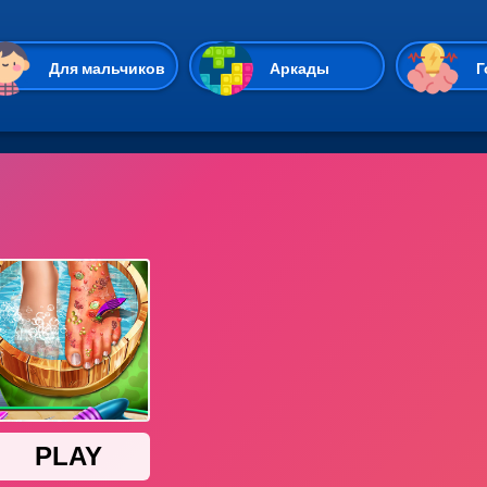
Перейти к основному содержан
Для мальчиков
Аркады
Г
Казуальные
Веселые
Стрелялки
Спортивные
Гонки
Unity
Экшены
Мультиплеер
Симуляторы
Стратегии
ИО
Пасьянс
Леди Баг и Супе