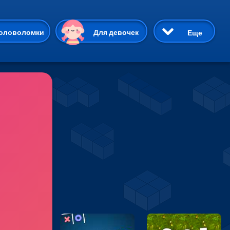
ию
оловоломки
Для девочек
Еще
3D
Приключения
Три в ряд
Пазлы
На двоих
Раскраски
Карточные
Драки
р Кот
Майнкрафт