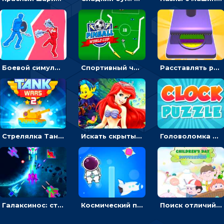
Боевой симулятор 3D: повтори позу рыцаря и победи врага
Спортивный чемпионат по пейнтболу: ударять по ракеткам, чтобы забивать футбольный мяч в ворота
Расставлять резиновые кубики, чтобы делать поп-ит - гиперказуальные
Стрелялка Танковые войны: бить по танку врага, чтобы уничтожить зло
Искать скрытый алфавит на картинках с мультяшными героями - головоломка для детей
Головоломка с часами для детей: читать время по циферблату
Галаксинос: стрелялка в космосе по врагам
Космический побег: двигать космонавта, чтобы попасть к кораблю
Поиск отличий на картинках с детьми - головоломка