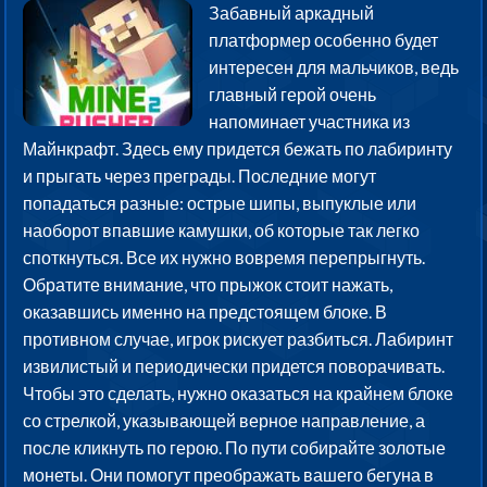
Забавный аркадный
платформер особенно будет
интересен для мальчиков, ведь
главный герой очень
напоминает участника из
Майнкрафт. Здесь ему придется бежать по лабиринту
и прыгать через преграды. Последние могут
попадаться разные: острые шипы, выпуклые или
наоборот впавшие камушки, об которые так легко
споткнуться. Все их нужно вовремя перепрыгнуть.
Обратите внимание, что прыжок стоит нажать,
оказавшись именно на предстоящем блоке. В
противном случае, игрок рискует разбиться. Лабиринт
извилистый и периодически придется поворачивать.
Чтобы это сделать, нужно оказаться на крайнем блоке
со стрелкой, указывающей верное направление, а
после кликнуть по герою. По пути собирайте золотые
монеты. Они помогут преображать вашего бегуна в