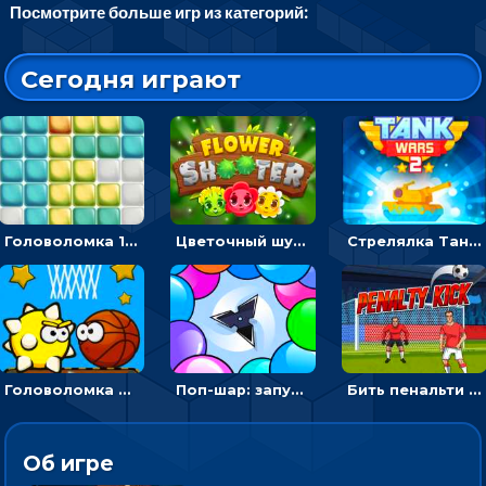
Посмотрите больше игр из категорий:
Сегодня играют
Головоломка 10х10
Цветочный шутер: стрелять пчелками по цветам
Стрелялка Танковые войны: бить по танку врага, чтобы уничтожить зло
Головоломка Невероятный баскетбол: проложить путь и отправить мяч в корзину
Поп-шар: запускать колючку, чтобы лопать воздушные шарики
Бить пенальти по воротам или мишеням - спортивная аркада
Об игре