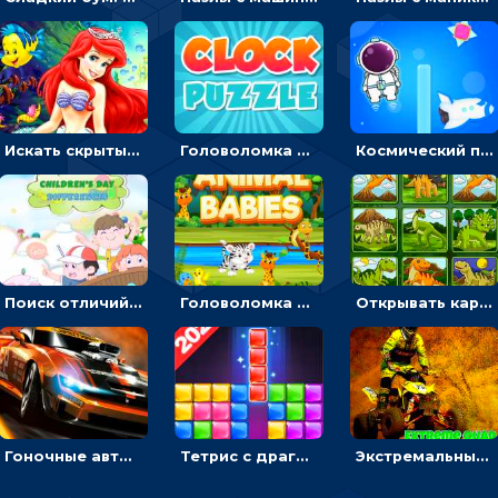
Искать скрытый алфавит на картинках с мультяшными героями - головоломка для детей
Головоломка с часами для детей: читать время по циферблату
Космический побег: двигать космонавта, чтобы попасть к кораблю
Поиск отличий на картинках с детьми - головоломка
Головоломка Звери-малыши: открывай карточки по очереди, чтобы найти одинаковые
Открывать картинки с динозаврами и складывать в пары по памяти - головоломка
Гоночные авто в пазлах: разбей картинку и собери снова
Тетрис с драгоценными камнями: расставляй блоки, чтобы получить линию - головоломка
Экстремальные пазлы с квадроциклами: собирать крутые тачки