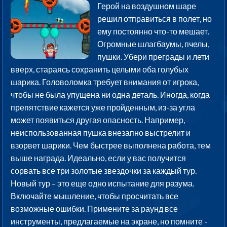
Герой на воздушном шаре
решил отправиться в полет, но
ему постоянно что-то мешает.
Огромные шлагбаумы, пчелы,
пушки. Убери преграды и лети
вверх, стараясь сохранить целыми оба голубых
шарика. Головоломка требует внимания от игрока,
чтобы не была упущена ни одна деталь. Иногда, когда
препятствие кажется уже пройденным, из-за угла
может появиться другая опасность. Например,
неиспользованная пушка внезапно выстрелит и
взорвет шарики. Чем быстрее выполнена работа, тем
выше награда. Идеально, если у вас получится
сорвать все три золотые звездочки за каждый тур.
Новый тур – это еще одно испытание для разума.
Включайте мышление, чтобы просчитать все
возможные ошибки. Примените за раунд все
инструменты, предлагаемые на экране, но помните -