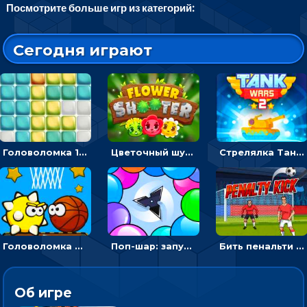
Посмотрите больше игр из категорий:
Сегодня играют
Головоломка 10х10
Цветочный шутер: стрелять пчелками по цветам
Стрелялка Танковые войны: бить по танку врага, чтобы уничтожить зло
Головоломка Невероятный баскетбол: проложить путь и отправить мяч в корзину
Поп-шар: запускать колючку, чтобы лопать воздушные шарики
Бить пенальти по воротам или мишеням - спортивная аркада
Об игре