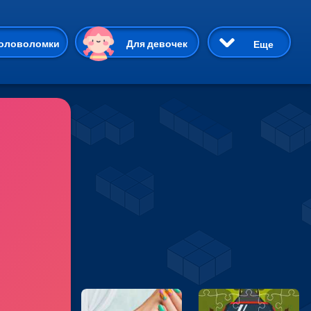
ию
оловоломки
Для девочек
Еще
3D
Приключения
Три в ряд
Пазлы
На двоих
Раскраски
Карточные
Драки
р Кот
Майнкрафт