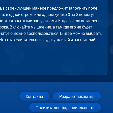
а в своей лучшей манере предложит заполнить поле
то в одной строке или одном кубике 3 на 3 не могут
ветится золотыми звездочками. Когда число вставлено
рока. Включайте мышление, а там где его не будет
ачит, ею можно воспользоваться. В игре можно выбрать
Играть в Удивительные судоку: кликай и расставляй
Контакты
Разработчикам игр
Политика конфиденциальности