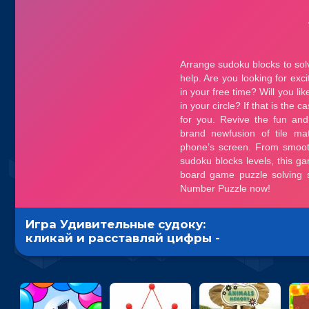
Игра Удивительные судоку:
кликай и расставляй цифры -
головоломка