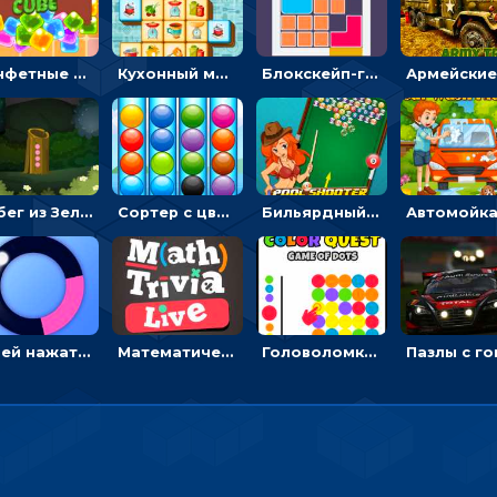
Конфетные кубики: двигать сладости в сторону, чтобы стрелять по целям
Кухонный маджонг: соединять пары посуды и расчищать поле
Блокскейп-головоломка: двигать блоки, чтобы достать элемент со звездой
Побег из Зеленого парка: решай ребусы, чтобы выбраться на свободу
Сортер с цветными шариками: размещать в колбах по цвету
Бильярдный пул: стрелять шариками, чтобы взрывать одинаковые
Успей нажать: кликай, чтобы попасть в цветной сектор круга
Математическая викторина мультиплеер: решать примеры на время
Головоломка Цветной квест: тапай по цветным точкам и перекрашивай поле