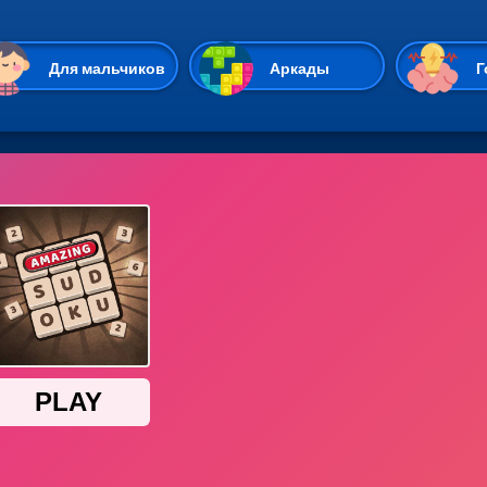
Перейти к основному содержан
Для мальчиков
Аркады
Г
Казуальные
Веселые
Стрелялки
Спортивные
Гонки
Unity
Экшены
Мультиплеер
Симуляторы
Стратегии
ИО
Пасьянс
Леди Баг и Супе