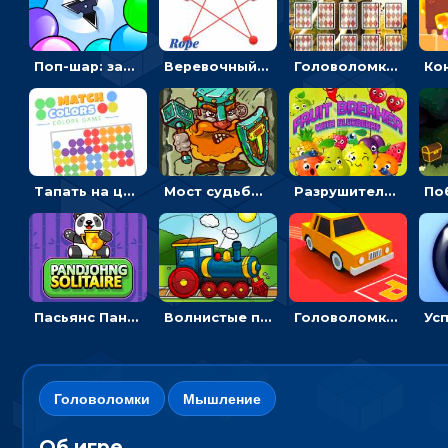
Поп-шар: запускать колючку, чтобы лопать воздушные шарики
Веревочный мастер: двигай узелки и развязывай их
Головоломка с животными: переворачивать карточки, чтобы находить пару
Тапать на цветные точки, чтобы взрывать одинаковые - три в ряд
Мост судьбы: прыгать по платформам и бить молотом орков
Разрушитель фруктов: стрелять ягодами по ананасам
Пасьянс Панджонг: собирать карты по порядку, чтобы очистить поле
Волнистые пазлы с транспортом: собирай картинку из частей
Головоломка Парк-стоянка: рисовать линии, чтобы парковать машины
Головоломки
Мышление
Об игре