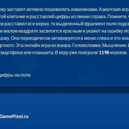
ку заставят активно пошевелить извилинами. Азиатская игр
стой клеточке и расставляй цифры из линии справа. Помните, ч
ок расставил все верно, то выделенный фрагмент поля подс
ли малом квадрате засветится красным и укажет на ошибку иг
азку. Она периодически активируется в меню слева и это зн
ертного. Эта онлайн игра из жанра: Головоломки, Мышление. 
смартфона или планшета. В игру уже поиграли
1198
игроков.
 цифры на поле
GamePixel.ru