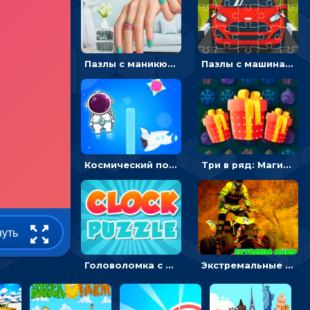
Пазлы с маникюром: собери идеальный рисунок для ногтей
Пазлы с машинами Форд: собирать картинки и открывать новые
Космический побег: двигать космонавта, чтобы попасть к кораблю
Три в ряд: Магические рождественские драгоценности
нуть
Головоломка с часами для детей: читать время по циферблату
Экстремальные пазлы с квадроциклами: собирать крутые тачки