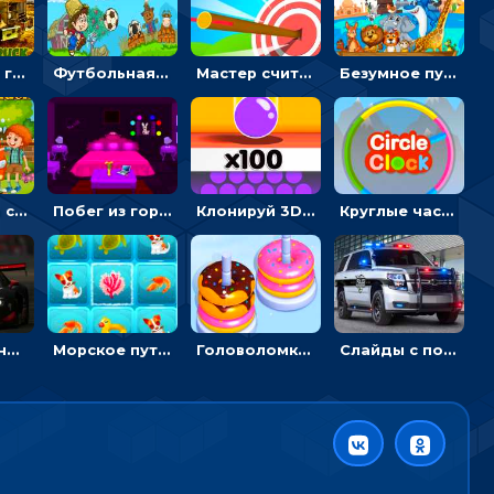
Армейские грузовики в пазлах: собери военную машину
Футбольная ферма: бей по мячу, чтобы забивать в ворота и ловить звезды
Мастер считать стрелы: увеличивать запас, чтобы поразить больше целей
Безумное путешествие друзей по миру: собирать пазлы из фото с животными
Автомойка со скрытыми звездами: ищи на время
Побег из горной деревни: решай головоломки, чтобы открыть ворота
Клонируй 3D шарики и сливай их в воронку
Круглые часы: ловить цветную стрелку в одинаковом участке циферблата
Пазлы с гоночными автомобилями: собери свой болид по частям
Морское путешествие: двигай блоки, чтобы соединять одинаковые по три в ря
Головоломка Сортер пончиков: двигать и соединять по цвету
Слайды с полицейскими машинами: перемещать пазлы, чтобы собрать картинку