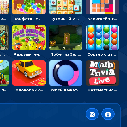
Головоломка с животными: переворачивать карточки, чтобы находить пару
Конфетные кубики: двигать сладости в сторону, чтобы стрелять по целям
Кухонный маджонг: соединять пары посуды и расчищать поле
Блокскейп-головоломка: двигать блоки, чтобы достать элемент со звездой
Мост судьбы: прыгать по платформам и бить молотом орков
Разрушитель фруктов: стрелять ягодами по ананасам
Побег из Зеленого парка: решай ребусы, чтобы выбраться на свободу
Сортер с цветными шариками: размещать в колбах по цвету
Волнистые пазлы с транспортом: собирай картинку из частей
Головоломка Парк-стоянка: рисовать линии, чтобы парковать машины
Успей нажать: кликай, чтобы попасть в цветной сектор круга
Математическая викторина мультиплеер: решать примеры на время