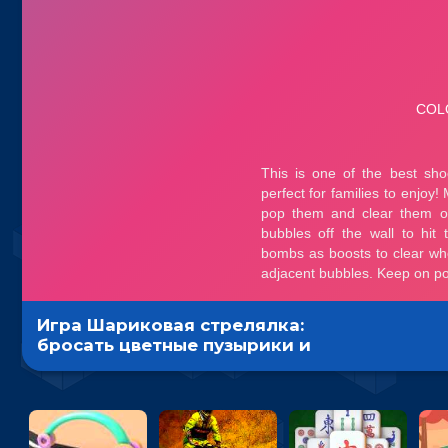
Игра Шариковая стрелялка:
бросать цветные пузырики и
лопать