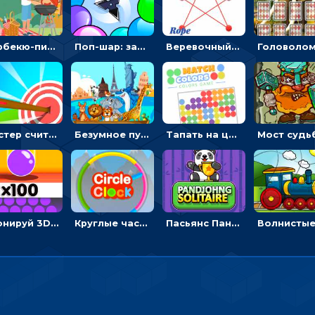
Барбекю-пикник: искать скрытые предметы на картинках - головоломка
Поп-шар: запускать колючку, чтобы лопать воздушные шарики
Веревочный мастер: двигай узелки и развязывай их
Мастер считать стрелы: увеличивать запас, чтобы поразить больше целей
Безумное путешествие друзей по миру: собирать пазлы из фото с животными
Тапать на цветные точки, чтобы взрывать одинаковые - три в ряд
Клонируй 3D шарики и сливай их в воронку
Круглые часы: ловить цветную стрелку в одинаковом участке циферблата
Пасьянс Панджонг: собирать карты по порядку, чтобы очистить поле