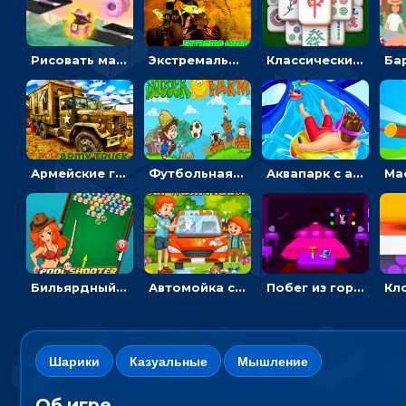
Рисовать машину и выигрывать гонку - для мальчиков
Экстремальные пазлы с квадроциклами: собирать крутые тачки
Классический маджонг на время: находить пары одинаковых плиток, чтобы расчищать поле
Армейские грузовики в пазлах: собери военную машину
Футбольная ферма: бей по мячу, чтобы забивать в ворота и ловить звезды
Аквапарк с акулами: жми, чтобы лететь к финишу по волнам
Бильярдный пул: стрелять шариками, чтобы взрывать одинаковые
Автомойка со скрытыми звездами: ищи на время
Побег из горной деревни: решай головоломки, чтобы открыть ворота
Шарики
Казуальные
Мышление
Об игре