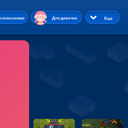
ию
оловоломки
Для девочек
Еще
3D
Приключения
Три в ряд
Пазлы
На двоих
Раскраски
Карточные
Драки
р Кот
Майнкрафт