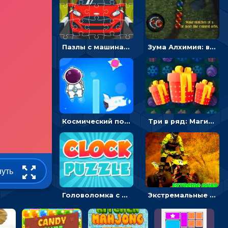
Пазлы с машинами Форд: собирать картинки и открывать новые
Зума Алхимия: выбивать магические шары из цепочки
Космический побег: двигать космонавта, чтобы попасть к кораблю
Три в ряд: Магические рождественские драгоценности
нуть
Головоломка с часами для детей: читать время по циферблату
Экстремальные пазлы с квадроциклами: собирать крутые тачки