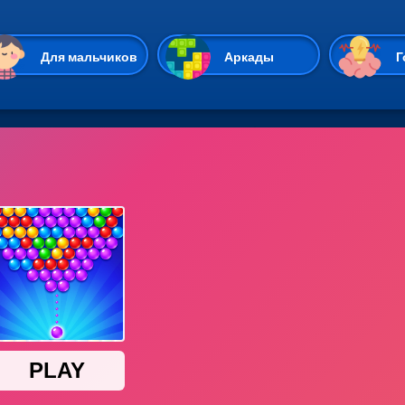
Перейти к основному содержан
Для мальчиков
Аркады
Г
Казуальные
Веселые
Стрелялки
Спортивные
Гонки
Unity
Экшены
Мультиплеер
Симуляторы
Стратегии
ИО
Пасьянс
Леди Баг и Супе