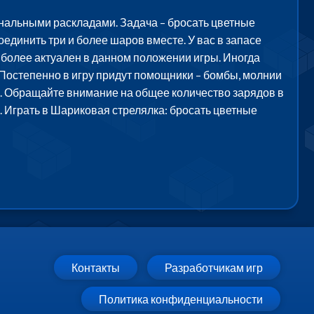
нальными раскладами. Задача – бросать цветные
единить три и более шаров вместе. У вас в запасе
аиболее актуален в данном положении игры. Иногда
 Постепенно в игру придут помощники – бомбы, молнии
гры. Обращайте внимание на общее количество зарядов в
. Играть в Шариковая стрелялка: бросать цветные
Контакты
Разработчикам игр
Политика конфиденциальности