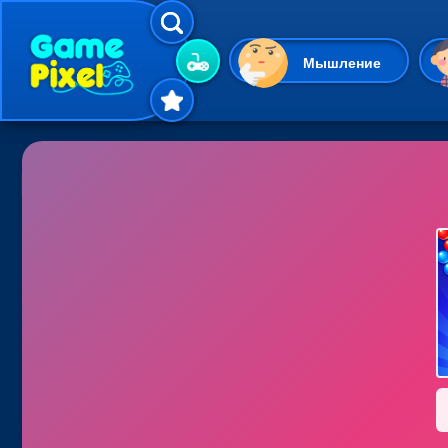
Мышление
Гиперказуальные
Одевалки
Шарики
Маджонг
Кликеры