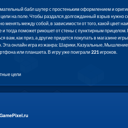
имательный бабл шутер с простеньким оформлением и ориги
цели на поле. Чтобы раздался долгожданный взрыв нужно со
но менять между собой, в зависимости от того, какой цвет н
 и тогда поможет рикошет от стены с пунктирным прицелом.
ься вам, как приз, а другие придется покупать в магазине и
ю. Эта онлайн игра из жанра: Шарики, Казуальные, Мышление
артфона или планшета. В игру уже поиграли
221
игроков.
етные цели
GamePixel.ru