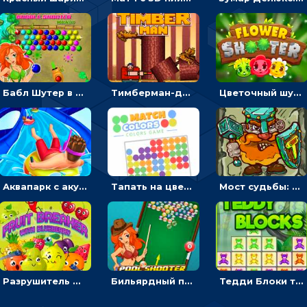
Бабл Шутер в джунглях: стрелять шариками по цветным целям
Тимберман-дровосек: меняй сторону и руби дерево
Цветочный шутер: стрелять пчелками по цветам
Аквапарк с акулами: жми, чтобы лететь к финишу по волнам
Тапать на цветные точки, чтобы взрывать одинаковые - три в ряд
Мост судьбы: прыгать по платформам и бить молотом орков
Разрушитель фруктов: стрелять ягодами по ананасам
Бильярдный пул: стрелять шариками, чтобы взрывать одинаковые
Тедди Блоки три в ряд: кликать и выбивать одинаковых мишек