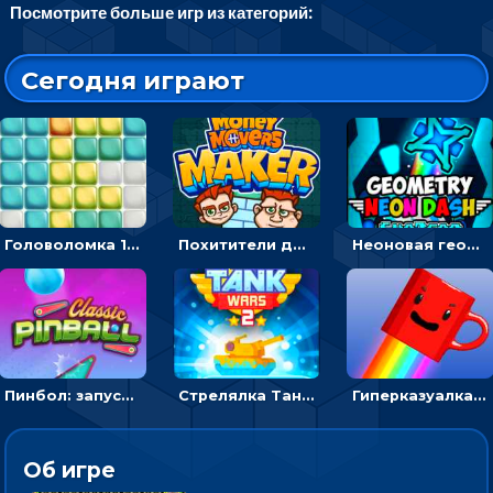
Посмотрите больше игр из категорий:
Сегодня играют
Головоломка 10х10
Похитители денег: управляйте друзьями и соберите все мешки с долларами
Неоновая геометрия: прыгай через препятствия и собирай шары
Пинбол: запускать шарик, чтобы выбивать очки
Стрелялка Танковые войны: бить по танку врага, чтобы уничтожить зло
Гиперказуалка Летающая чашка кофе: двигаться и собирать кубики сахара
Об игре