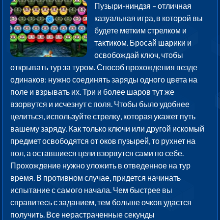
Пузыри-ниндзя – отличная
казуальная игра, в которой вы
будете метким стрелком и
тактиком. Бросай шарики и
освобождай ключ, чтобы
открывать тур за туром. Способ прохождения везде
одинаков: нужно соединять заряды одного цвета на
поле и взрывать их. Три и более шаров тут же
взорвутся и исчезнут с поля. Чтобы было удобнее
целиться, используйте стрелку, которая укажет путь
вашему заряду. Как только ключи или другой искомый
предмет освободятся от оков пузырей, то рухнет на
пол, а оставшиеся цели взорвутся сами по себе.
Прохождение нужно уложить в отведенное на тур
время. В противном случае, придется начинать
испытание с самого начала. Чем быстрее вы
справитесь с заданием, тем больше очков удастся
получить. Все нерастраченные секунды