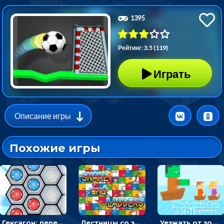
1395
Рейтинг: 3.5 (119)
Играть
Описание игры
Похожие игры
Гексагон: переставлять синие шарики, чтобы перекрашивать красные - головоломка
Лестницы со змеями: бросать кубик и подниматься вверх - на двоих
Уезжать от зомби и собирать камни - гиперказуалка на двоих