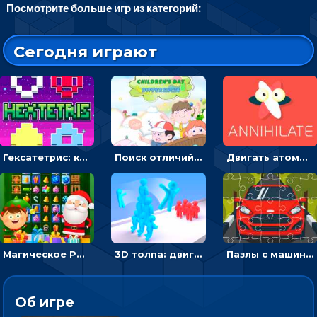
Посмотрите больше игр из категорий:
Сегодня играют
Гексатетрис: кидать блок, чтобы складывать три в ряд - головоломка
Поиск отличий на картинках с детьми - головоломка
Двигать атомы, чтобы соединить – головоломка
Магическое Рождество: соедини три в ряд и выполни задание
3D толпа: двигаться и собирать цветных человечков
Пазлы с машинами Форд: собирать картинки и открывать новые
Об игре