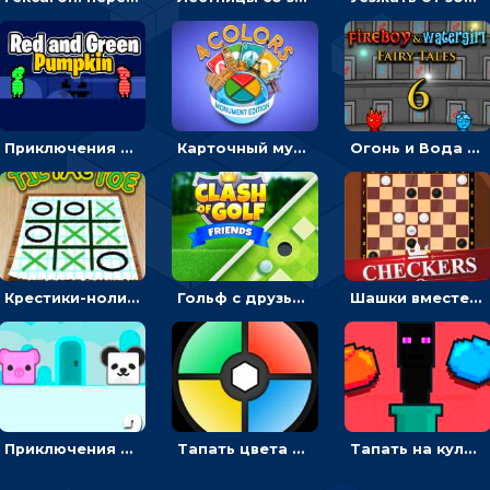
Приключения Красного и Зеленого: собирать кристаллы или искать ключи от выхода - на двоих
Карточный мультиплеер Четыре цвета: сбрасывать карты того же цвета или достоинства
Огонь и Вода 6: вести девочку и мальчика к выходу или собирать цветные кристаллы
Крестики-нолики на двоих: ставить значки в линию
Гольф с друзьями: толкать цветные шарики в лунку – мультиплеер
Шашки вместе с другом: двигать фишки в дамки
Приключения панды с поросенком: бежать к двери и собирать драгоценности - на двоих
Тапать цвета по кругу на память - зрительная головоломка на двоих
Тапать на кулак и бить злодеев - гиперказуалка на двоих