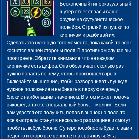
Бесконечный гиперказуальный
шутер отнесет вас и ваше
орудие на футуристическое
поле боя. Стреляй из пушки по
кирпичам и разбивай их.
Сделать это нужно до того момента, пока какой-то блок
коснется вашей стороны поля. В противном случае вы
проиграете. Обратите внимание, что на каждом
кирпичике есть цифра. Она обозначает, сколько раз
нужно попасть по нему, чтобы произошел взрыв.
Включайте мышление, чтобы разворачивать пушку в
нужное положение и выбивать в первую очередь
блоки с наибольшим значением. В этом может помочь
рикошет, а также специальный бонус – молния. Если
вам удастся его получить, попав в значок на поле, то
все выстрелы станут в несколько раз мощнее и смогут
пробить любую броню. Суперспособность будет с вами
недолго и скоро все вернется на свои круги. Эта