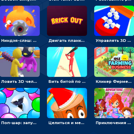
Ниндзя-слэш: запускай оружие по целям и становись мастером сюрикенов
Двигать планку и бить шариком по цветным блокам - гиперказуальная
Управлять 3D магнитом, чтобы собирать фигуры и сбрасывать в пропасть
Ловить 3D человечком своего цвета и собирать драгоценности - гиперказуалка
Бить битой по шарику, чтобы сбивать кубики с буквами на пути к финишу - 3D
Кликер Фермерский бизнес: расти овощи, чтобы богатеть
Поп-шар: запускать колючку, чтобы лопать воздушные шарики
Целиться и метать топор в 3D мишени
Приключения Клуба Винкс: менять дорожки, чтобы собирать кристаллы