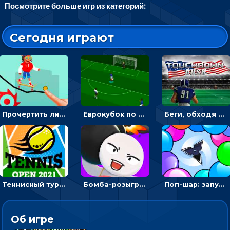
Посмотрите больше игр из категорий:
Сегодня играют
Прочертить линию, чтобы проехать на скейте, через преграды к финишу - для мальчиков
Еврокубок по футболу 2021 в 3D: пасуй мяч и бей по воротам соперника
Беги, обходя соперников и собирай бонусы - американский футбол
Теннисный турнир: подавать или отбивать шарик ракеткой
Бомба-розыгрыш: передавай и беги – 3D гиперказуалка
Поп-шар: запускать колючку, чтобы лопать воздушные шарики
Об игре