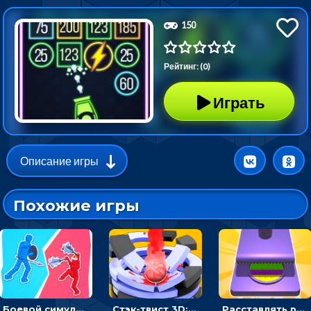
150
Рейтинг: (0)
Играть
Описание игры
Похожие игры
Боевой симулятор 3D: повтори позу рыцаря и победи врага
Стэк-твист 3D: тапай по шарику, чтобы разбивать платформы
Расставлять резиновые кубики, чтобы делать поп-ит - гиперказуальные