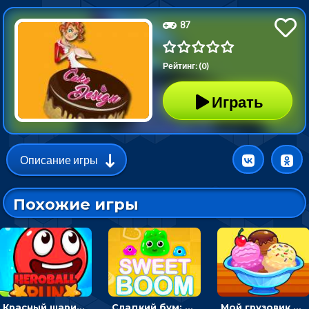
87
Рейтинг: (0)
Играть
Описание игры
Похожие игры
Красный шарик-герой в бегах: прыгать, чтобы избегать препятствий
Сладкий бум: тапнуть, чтобы взорвать желейки - головоломка
Мой грузовик с мороженным: принимать заказы и готовить десерты