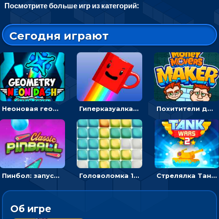
Посмотрите больше игр из категорий:
Сегодня играют
Неоновая геометрия: прыгай через препятствия и собирай шары
Гиперказуалка Летающая чашка кофе: двигаться и собирать кубики сахара
Похитители денег: управляйте друзьями и соберите все мешки с долларами
Пинбол: запускать шарик, чтобы выбивать очки
Головоломка 10х10
Стрелялка Танковые войны: бить по танку врага, чтобы уничтожить зло
Об игре