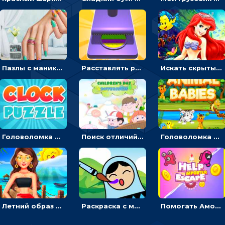
Пазлы с маникюром: собери идеальный рисунок для ногтей
Расставлять резиновые кубики, чтобы делать поп-ит - гиперказуальные
Искать скрытый алфавит на картинках с мультяшными героями - головоломка для детей
Головоломка с часами для детей: читать время по циферблату
Поиск отличий на картинках с детьми - головоломка
Головоломка Звери-малыши: открывай карточки по очереди, чтобы найти одинаковые
Летний образ для подруг: переодевать девочек для прогулки
Раскраска с матрешками для девочек
Помогать Амонг Ас бежать из комнаты через преграды - приключения