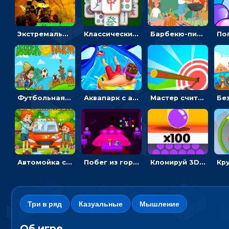
Экстремальные пазлы с квадроциклами: собирать крутые тачки
Классический маджонг на время: находить пары одинаковых плиток, чтобы расчищать поле
Барбекю-пикник: искать скрытые предметы на картинках - головоломка
Футбольная ферма: бей по мячу, чтобы забивать в ворота и ловить звезды
Аквапарк с акулами: жми, чтобы лететь к финишу по волнам
Мастер считать стрелы: увеличивать запас, чтобы поразить больше целей
Автомойка со скрытыми звездами: ищи на время
Побег из горной деревни: решай головоломки, чтобы открыть ворота
Клонируй 3D шарики и сливай их в воронку
Три в ряд
Казуальные
Мышление
Об игре