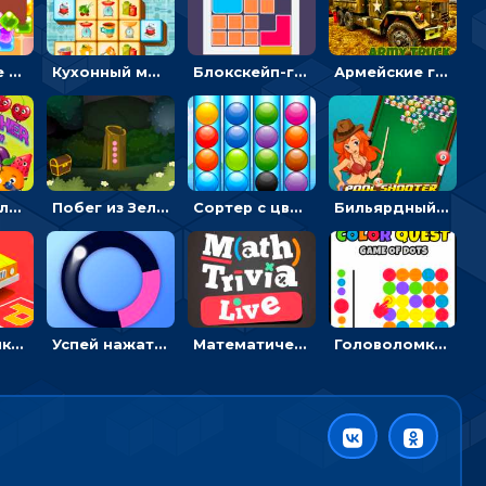
Конфетные кубики: двигать сладости в сторону, чтобы стрелять по целям
Кухонный маджонг: соединять пары посуды и расчищать поле
Блокскейп-головоломка: двигать блоки, чтобы достать элемент со звездой
Армейские грузовики в пазлах: собери военную машину
Разрушитель фруктов: стрелять ягодами по ананасам
Побег из Зеленого парка: решай ребусы, чтобы выбраться на свободу
Сортер с цветными шариками: размещать в колбах по цвету
Бильярдный пул: стрелять шариками, чтобы взрывать одинаковые
Головоломка Парк-стоянка: рисовать линии, чтобы парковать машины
Успей нажать: кликай, чтобы попасть в цветной сектор круга
Математическая викторина мультиплеер: решать примеры на время
Головоломка Цветной квест: тапай по цветным точкам и перекрашивай поле