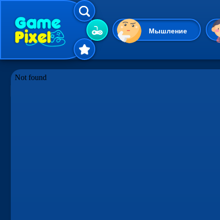
Мышление
Гиперказуальные
Одевалки
Шарики
Маджонг
Кликеры