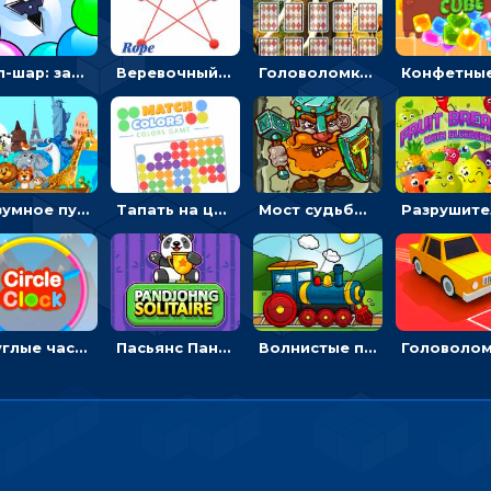
Поп-шар: запускать колючку, чтобы лопать воздушные шарики
Веревочный мастер: двигай узелки и развязывай их
Головоломка с животными: переворачивать карточки, чтобы находить пару
Безумное путешествие друзей по миру: собирать пазлы из фото с животными
Тапать на цветные точки, чтобы взрывать одинаковые - три в ряд
Мост судьбы: прыгать по платформам и бить молотом орков
Круглые часы: ловить цветную стрелку в одинаковом участке циферблата
Пасьянс Панджонг: собирать карты по порядку, чтобы очистить поле
Волнистые пазлы с транспортом: собирай картинку из частей