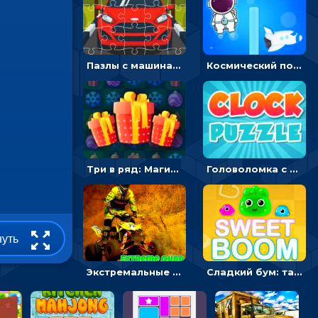
Пазлы с машинами Форд: собирать картинки и открывать новые
Космический побег: двигать космонавта, чтобы попасть к кораблю
Три в ряд: Магические рождественские драгоценности
Головоломка с часами для детей: читать время по циферблату
нуть
Экстремальные пазлы с квадроциклами: собирать крутые тачки
Сладкий бум: тапнуть, чтобы взорвать желейки - головоломка