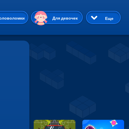
ию
оловоломки
Для девочек
Еще
3D
Приключения
Три в ряд
Пазлы
На двоих
Раскраски
Карточные
Драки
р Кот
Майнкрафт