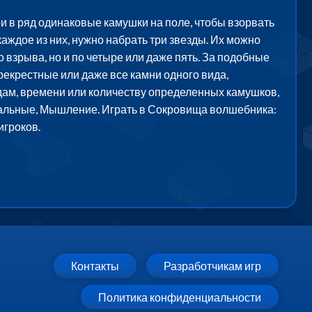
и в ряд одинаковые камушки на поле, чтобы взорвать
каждое из них, нужно набрать три звезды. Их можно
 взрыва, но и по четыре или даже пять. За подобные
екрестные или даже все камни одного вида,
одам, времени или количеству определенных камушков,
зуальные, Мышление. Играть в Сокровища волшебника:
игроков.
Контакты
Разработчикам игр
Политика конфиденциальности