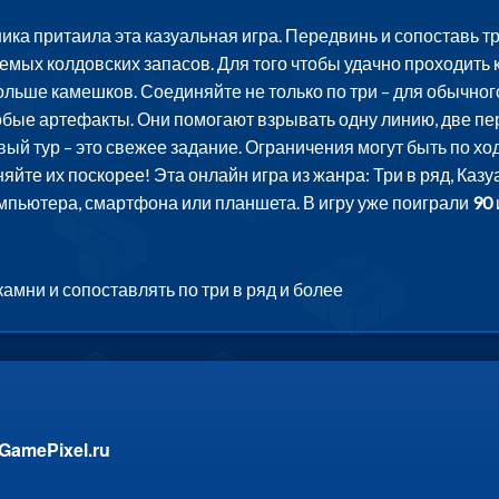
а притаила эта казуальная игра. Передвинь и сопоставь тр
лемых колдовских запасов. Для того чтобы удачно проходить 
ольше камешков. Соединяйте не только по три – для обычного
бые артефакты. Они помогают взрывать одну линию, две пер
ый тур – это свежее задание. Ограничения могут быть по х
яйте их поскорее! Эта онлайн игра из жанра: Три в ряд, Ка
омпьютера, смартфона или планшета. В игру уже поиграли
90
мни и сопоставлять по три в ряд и более
GamePixel.ru