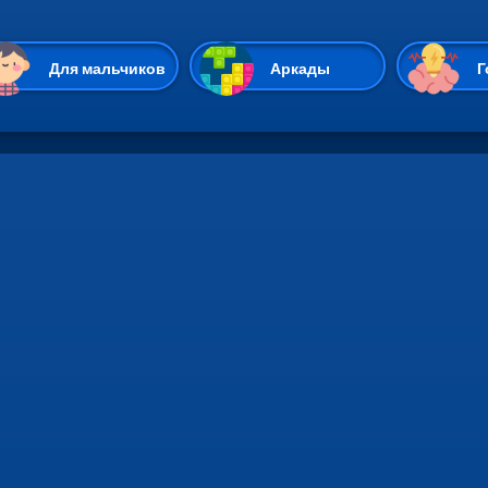
Перейти к основному содержан
Для мальчиков
Аркады
Г
Казуальные
Веселые
Стрелялки
Спортивные
Гонки
Unity
Экшены
Мультиплеер
Симуляторы
Стратегии
ИО
Пасьянс
Леди Баг и Супе