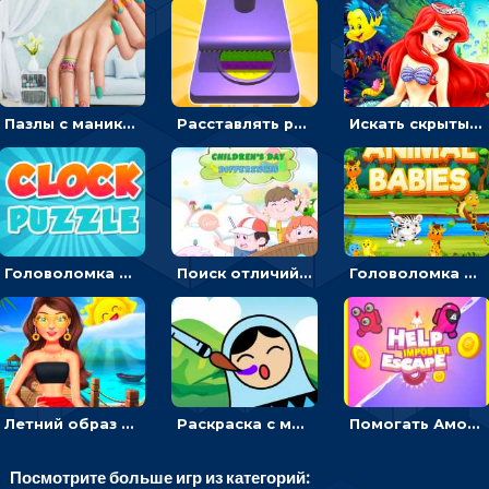
Пазлы с маникюром: собери идеальный рисунок для ногтей
Расставлять резиновые кубики, чтобы делать поп-ит - гиперказуальные
Искать скрытый алфавит на картинках с мультяшными героями - головоломка для детей
Головоломка с часами для детей: читать время по циферблату
Поиск отличий на картинках с детьми - головоломка
Головоломка Звери-малыши: открывай карточки по очереди, чтобы найти одинаковые
Летний образ для подруг: переодевать девочек для прогулки
Раскраска с матрешками для девочек
Помогать Амонг Ас бежать из комнаты через преграды - приключения
Посмотрите больше игр из категорий: