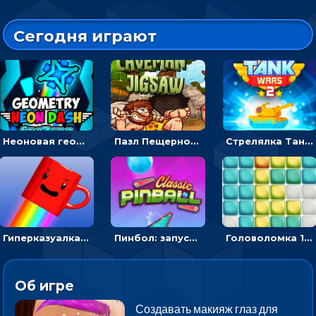
Сегодня играют
Неоновая геометрия: прыгай через препятствия и собирай шары
Пазл Пещерного человека: сложи фрагменты и получи картинку
Стрелялка Танковые войны: бить по танку врага, чтобы уничтожить зло
Гиперказуалка Летающая чашка кофе: двигаться и собирать кубики сахара
Пинбол: запускать шарик, чтобы выбивать очки
Головоломка 10х10
Об игре
Создавать макияж глаз для