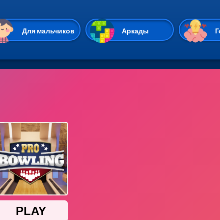
Перейти к основному содержан
Для мальчиков
Аркады
Г
Казуальные
Веселые
Стрелялки
Спортивные
Гонки
Unity
Экшены
Мультиплеер
Симуляторы
Стратегии
ИО
Пасьянс
Леди Баг и Супе