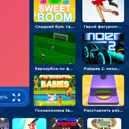
Сладкий бум: тапнуть, чтобы взорвать желейки - головоломка
Герой фигурного катания - спортивные соревнования онлайн
Еврокубок по футболу 2021 в 3D: пасуй мяч и бей по воротам соперника
Райдер 2: неоновые гонки на мотоциклах
нуть
Головоломка Звери-малыши: открывай карточки по очереди, чтобы найти одинаковые
Расставлять резиновые кубики, чтобы делать поп-ит - гиперказуальные