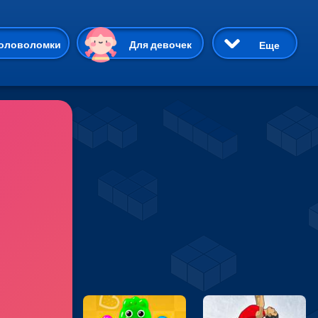
ию
оловоломки
Для девочек
Еще
3D
Приключения
Три в ряд
Пазлы
На двоих
Раскраски
Карточные
Драки
р Кот
Майнкрафт