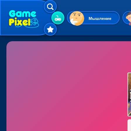
Мышление
Гиперказуальные
Одевалки
Шарики
Маджонг
Кликеры