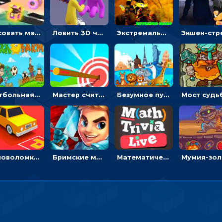
Рисовать машину и выигрывать гонку - для мальчиков
Ловить 3D человечком своего цвета и собирать драгоценности - гиперказуалка
Экстремальные пазлы с квадроциклами: собирать крутые тачки
Футбольная ферма: бей по мячу, чтобы забивать в ворота и ловить звезды
Мастер считать стрелы: увеличивать запас, чтобы поразить больше целей
Безумное путешествие друзей по миру: собирать пазлы из фото с животными
Головоломка Парк-стоянка: рисовать линии, чтобы парковать машины
Бримские мечи: бежать через преграды, бить врагов и собирать монеты
Математическая викторина мультиплеер: решать примеры на время