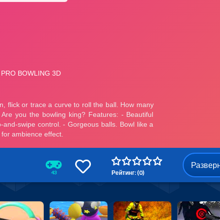
Развер
Рейтинг: (0)
43