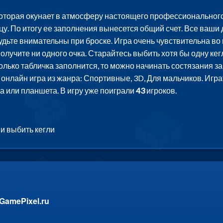
которая окунает в атмосферу настоящего профессионального
у. По итогу ее заполнения вынесется общий счет. Все ваши 
Будьте внимательны при броске. Игра очень чувствительна в
 получите ни одного очка. Старайтесь выбить хотя бы одну ке
ько табличка заполнится, то можно начинать состязания зан
 онлайн игра из жанра: Спортивные, 3D, Для мальчиков. Игра
 или планшета. В игру уже поиграли
43
игроков.
и выбить кегли
GamePixel.ru