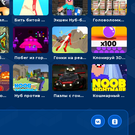
Экшен-стрелялка по зомби: целиться и попадать в бегущих монстров
Бить битой по шарику, чтобы сбивать кубики с буквами на пути к финишу - 3D
Экшен Нуб-боец: прыгать через препятствия или бить врагов мечом
Головоломка с животными: переворачивать карточки, чтобы находить пару
Мост судьбы: прыгать по платформам и бить молотом орков
Побег из горной деревни: решай головоломки, чтобы открыть ворота
Гонки на реактивном ранце: избегать преград, чтобы лететь к финишу
Клонируй 3D шарики и сливай их в воронку
Мумия-золотоискатель: закидывать бинты, чтобы доставать сокровища
Нуб против Зомби: направлять линию на врага и бить молотом
Пазлы с гоночными автомобилями: собери свой болид по частям
Кошмарный сон Нуба: балансируй, чтобы выжить