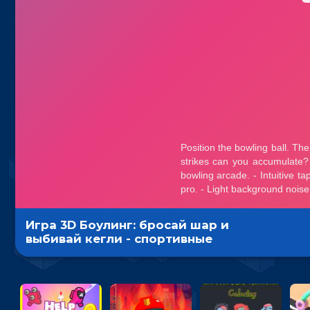
Игра 3D Боулинг: бросай шар и
выбивай кегли - спортивные