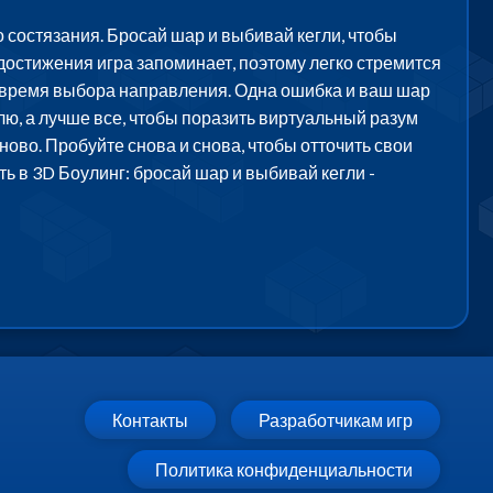
 состязания. Бросай шар и выбивай кегли, чтобы
достижения игра запоминает, поэтому легко стремится
о время выбора направления. Одна ошибка и ваш шар
глю, а лучше все, чтобы поразить виртуальный разум
ово. Пробуйте снова и снова, чтобы отточить свои
ть в 3D Боулинг: бросай шар и выбивай кегли -
Контакты
Разработчикам игр
Политика конфиденциальности