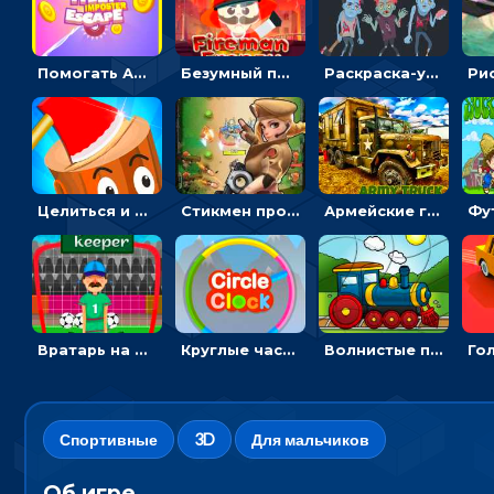
Помогать Амонг Ас бежать из комнаты через преграды - приключения
Безумный пожарный: направлять шланг, чтобы тушить горящие бревна
Раскраска-ужастик: разукрась зомби и скелетов
Целиться и метать топор в 3D мишени
Стикмен против Зомби: стрелять в зомби и развивать воина
Армейские грузовики в пазлах: собери военную машину
Вратарь на футбольном поле: тапай, чтобы отбивать мячи в воротах ногами и руками - спортивные
Круглые часы: ловить цветную стрелку в одинаковом участке циферблата
Волнистые пазлы с транспортом: собирай картинку из частей
Спортивные
3D
Для мальчиков
Об игре