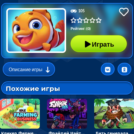
105
Рейтинг: (0)
Играть
Описание игры
Похожие игры
Кликер Фермерский бизнес: расти овощи, чтобы богатеть
Фрайдей Найт Фанкин - Большой брат 4: кликать на стрелки, чтобы играть музыку
Бить генерала, чтобы копить монетки - веселый кликер