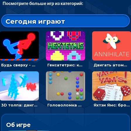
Посмотрите больше игр из категорий:
Сегодня играют
Будь сверху - борись с другом и выигрывай
Гексатетрис: кидать блок, чтобы складывать три в ряд - головоломка
Двигать атомы, чтобы соединить – головоломка
3D толпа: двигаться и собирать цветных человечков
Головоломка Линии: собери шарики в ряд из 5
Яхтзи Ямс: бросай кости и набери очков больше, чем у соперников
Об игре