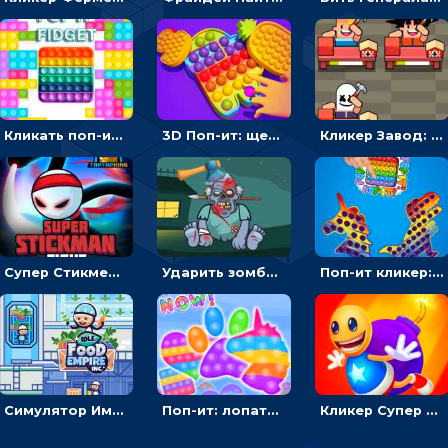
Кликать поп-ит, чтобы лопать пузырики на разных формах - гиперказуальная
3D Поп-ит: щелкать пузыри, чтобы открывать новый антистресс
Кликер Завод: нанимать сотрудников и богатеть
Супер Стикмен Бой: бей, чтобы побеждать соперника - кликер
Ударить зомби и взорвать - веселый кликер
Поп-ит кликер: нажимать или переворачивать
Симулятор Империя еды: выращивать овощи, чтобы развивать бизнес
Поп-ит: лопать шарики, чтобы менять формы антистресса
Кликер Супер Бадди: бей, чтобы трусить монеты