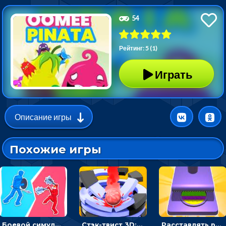
54
Рейтинг: 5 (1)
Играть
Описание игры
Похожие игры
Боевой симулятор 3D: повтори позу рыцаря и победи врага
Стэк-твист 3D: тапай по шарику, чтобы разбивать платформы
Расставлять резиновые кубики, чтобы делать поп-ит - гиперказуальные