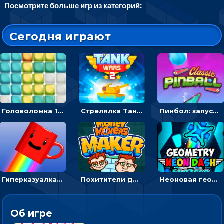
Посмотрите больше игр из категорий:
Сегодня играют
Головоломка 10х10
Стрелялка Танковые войны: бить по танку врага, чтобы уничтожить зло
Пинбол: запускать шарик, чтобы выбивать очки
Гиперказуалка Летающая чашка кофе: двигаться и собирать кубики сахара
Похитители денег: управляйте друзьями и соберите все мешки с долларами
Неоновая геометрия: прыгай через препятствия и собирай шары
Об игре