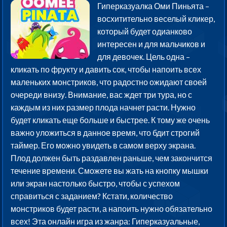
Гиперказуалка Оми Пиньята –
восхитительно веселый кликер,
который будет одианково
интересен и для мальчиков и
для девочек. Цель одна –
кликать по фрукту и давить сок, чтобы напоить всех
маленьких монстриков, что радостно ожидают своей
очереди внизу. Внимание, вас ждет три тура, но с
каждым из них размер плода начнет расти. Нужно
будет кликать еще больше и быстрее. К тому же очень
важно уложиться в данное время, что бдит строгий
таймер. Его можно увидеть в самом верху экрана.
Плод должен быть раздавлен раньше, чем закончится
течение времени. Сможете вы жать на кнопку мышки
или экран настолько быстро, чтобы с успехом
справиться с заданием? Кстати, количество
монстриков будет расти, а напоить нужно обязательно
всех! Эта онлайн игра из жанра: Гиперказуальные,