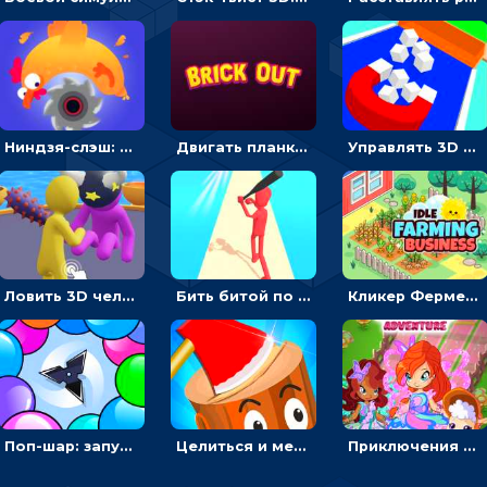
Ниндзя-слэш: запускай оружие по целям и становись мастером сюрикенов
Двигать планку и бить шариком по цветным блокам - гиперказуальная
Управлять 3D магнитом, чтобы собирать фигуры и сбрасывать в пропасть
Ловить 3D человечком своего цвета и собирать драгоценности - гиперказуалка
Бить битой по шарику, чтобы сбивать кубики с буквами на пути к финишу - 3D
Кликер Фермерский бизнес: расти овощи, чтобы богатеть
Поп-шар: запускать колючку, чтобы лопать воздушные шарики
Целиться и метать топор в 3D мишени
Приключения Клуба Винкс: менять дорожки, чтобы собирать кристаллы