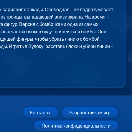
ых вариациях аркады. Свободная – не подразумевает
 из троицы, выпадающей внизу экрана. На время –
ка фигур. Версия с бомбочками одна из самых
зных частях блоков будут появляться бомбы. Они
дходящей фигуры, чтобы убрать линию с бомбой.
. Играть в Вудоку: расставь блоки и убери линии –
Контакты
Разработчикам игр
Политика конфиденциальности