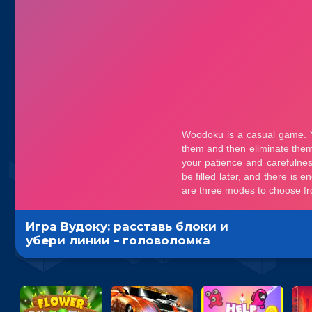
Игра Вудоку: расставь блоки и
убери линии – головоломка