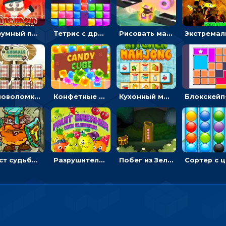
Безумный пожарный: направлять шланг, чтобы тушить горящие бревна
Тетрис с драгоценными камнями: расставляй блоки, чтобы получить линию - головоломка
Рисовать машину и выигрывать гонку - для мальчиков
Головоломка с животными: переворачивать карточки, чтобы находить пару
Конфетные кубики: двигать сладости в сторону, чтобы стрелять по целям
Кухонный маджонг: соединять пары посуды и расчищать поле
Мост судьбы: прыгать по платформам и бить молотом орков
Разрушитель фруктов: стрелять ягодами по ананасам
Побег из Зеленого парка: решай ребусы, чтобы выбраться на свободу