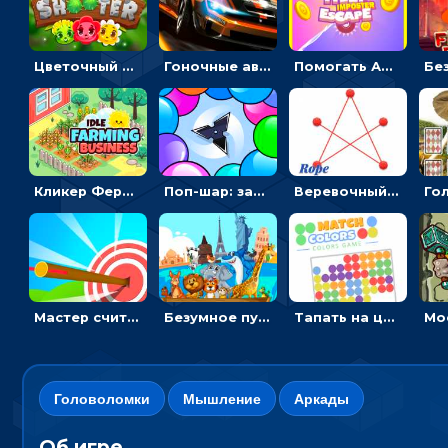
Цветочный шутер: стрелять пчелками по цветам
Гоночные авто в пазлах: разбей картинку и собери снова
Помогать Амонг Ас бежать из комнаты через преграды - приключения
Кликер Фермерский бизнес: расти овощи, чтобы богатеть
Поп-шар: запускать колючку, чтобы лопать воздушные шарики
Веревочный мастер: двигай узелки и развязывай их
Мастер считать стрелы: увеличивать запас, чтобы поразить больше целей
Безумное путешествие друзей по миру: собирать пазлы из фото с животными
Тапать на цветные точки, чтобы взрывать одинаковые - три в ряд
Головоломки
Мышление
Аркады
Об игре