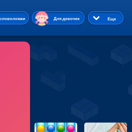
ию
оловоломки
Для девочек
Еще
3D
Приключения
Три в ряд
Пазлы
На двоих
Раскраски
Карточные
Драки
р Кот
Майнкрафт