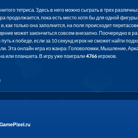
нитого тетриса. Здесь в него можно сыграть в трех различн
ра продолжается, пока есть место хотя бы для одной фигуры
и, как только она заполнится, на поле происходит перетасов
дение может закончиться совсем внезапно. Поочередно в ра
 путь к победе, если за 10 секунд игрок не сможет найти по
. Эта онлайн игра из жанра: Головоломки, Мышление, Аркады
а или планшета. В игру уже поиграли
4766
игроков.
и
GamePixel.ru