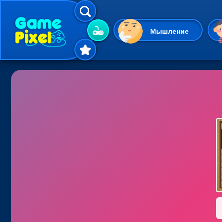
Мышление
Гиперказуальные
Одевалки
Шарики
Маджонг
Кликеры