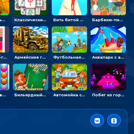
Экстремальные пазлы с квадроциклами: собирать крутые тачки
Классический маджонг на время: находить пары одинаковых плиток, чтобы расчищать поле
Бить битой по шарику, чтобы сбивать кубики с буквами на пути к финишу - 3D
Барбекю-пикник: искать скрытые предметы на картинках - головоломка
Блокскейп-головоломка: двигать блоки, чтобы достать элемент со звездой
Армейские грузовики в пазлах: собери военную машину
Футбольная ферма: бей по мячу, чтобы забивать в ворота и ловить звезды
Аквапарк с акулами: жми, чтобы лететь к финишу по волнам
Сортер с цветными шариками: размещать в колбах по цвету
Бильярдный пул: стрелять шариками, чтобы взрывать одинаковые
Автомойка со скрытыми звездами: ищи на время
Побег из горной деревни: решай головоломки, чтобы открыть ворота