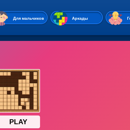
Перейти к основному содержан
Для мальчиков
Аркады
Г
Казуальные
Веселые
Стрелялки
Спортивные
Гонки
Unity
Экшены
Мультиплеер
Симуляторы
Стратегии
ИО
Пасьянс
Леди Баг и Супе