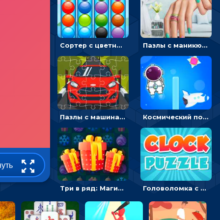
Сортер с цветными шариками: размещать в колбах по цвету
Пазлы с маникюром: собери идеальный рисунок для ногтей
Пазлы с машинами Форд: собирать картинки и открывать новые
Космический побег: двигать космонавта, чтобы попасть к кораблю
нуть
Три в ряд: Магические рождественские драгоценности
Головоломка с часами для детей: читать время по циферблату