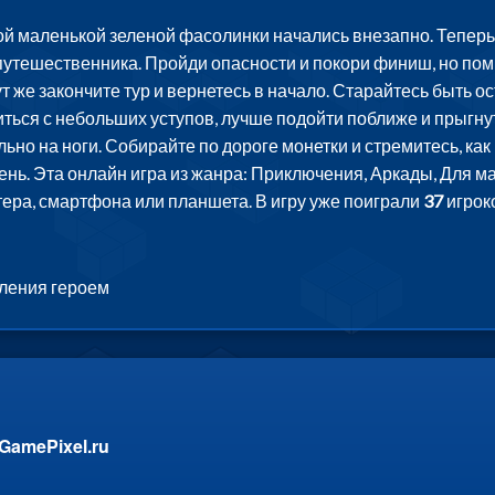
 маленькой зеленой фасолинки начались внезапно. Теперь е
путешественника. Пройди опасности и покори финиш, но помни
тут же закончите тур и вернетесь в начало. Старайтесь быть 
иться с небольших уступов, лучше подойти поближе и прыгну
ьно на ноги. Собирайте по дороге монетки и стремитесь, к
ь. Эта онлайн игра из жанра: Приключения, Аркады, Для ма
ера, смартфона или планшета. В игру уже поиграли
37
игрок
ления героем
GamePixel.ru