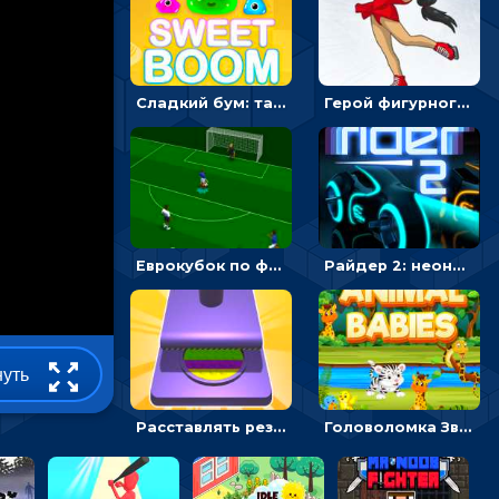
Сладкий бум: тапнуть, чтобы взорвать желейки - головоломка
Герой фигурного катания - спортивные соревнования онлайн
Еврокубок по футболу 2021 в 3D: пасуй мяч и бей по воротам соперника
Райдер 2: неоновые гонки на мотоциклах
нуть
Расставлять резиновые кубики, чтобы делать поп-ит - гиперказуальные
Головоломка Звери-малыши: открывай карточки по очереди, чтобы найти одинаковые