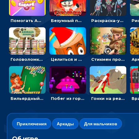
Помогать Амонг Ас бежать из комнаты через преграды - приключения
Безумный пожарный: направлять шланг, чтобы тушить горящие бревна
Раскраска-ужастик: разукрась зомби и скелетов
Головоломка с животными: переворачивать карточки, чтобы находить пару
Целиться и метать топор в 3D мишени
Стикмен против Зомби: стрелять в зомби и развивать воина
Бильярдный пул: стрелять шариками, чтобы взрывать одинаковые
Побег из горной деревни: решай головоломки, чтобы открыть ворота
Гонки на реактивном ранце: избегать преград, чтобы лететь к финишу
Приключения
Аркады
Для мальчиков
Об игре