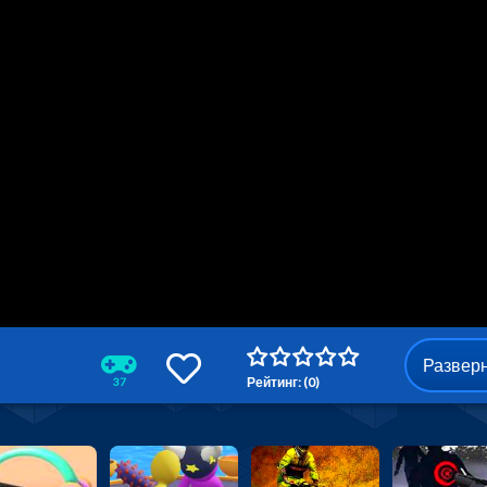
Развер
Рейтинг: (0)
37