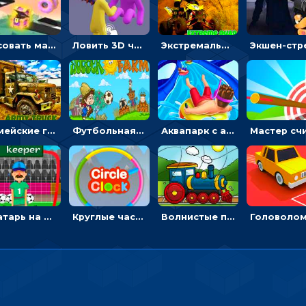
Рисовать машину и выигрывать гонку - для мальчиков
Ловить 3D человечком своего цвета и собирать драгоценности - гиперказуалка
Экстремальные пазлы с квадроциклами: собирать крутые тачки
Армейские грузовики в пазлах: собери военную машину
Футбольная ферма: бей по мячу, чтобы забивать в ворота и ловить звезды
Аквапарк с акулами: жми, чтобы лететь к финишу по волнам
Вратарь на футбольном поле: тапай, чтобы отбивать мячи в воротах ногами и руками - спортивные
Круглые часы: ловить цветную стрелку в одинаковом участке циферблата
Волнистые пазлы с транспортом: собирай картинку из частей