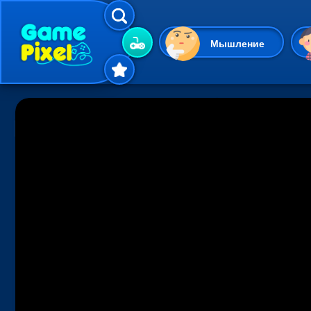
Мышление
Гиперказуальные
Одевалки
Шарики
Маджонг
Кликеры