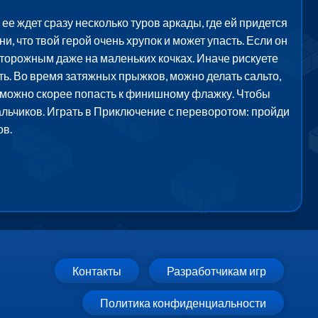
е ждет сразу несколько туров аркады, где ей придется
, что твой герой очень хрупок и может упасть. Если он
осторожным даже на маленьких кочках. Иначе рискуете
ть. Во время затяжных прыжков, можно делать сальто,
ак можно скорее попасть к финишному флажку. Чтобы
льчиков. Играть в Приключение с переворотом: пройди
ов.
Контакты
Разработчикам игр
Политика конфиденциальности