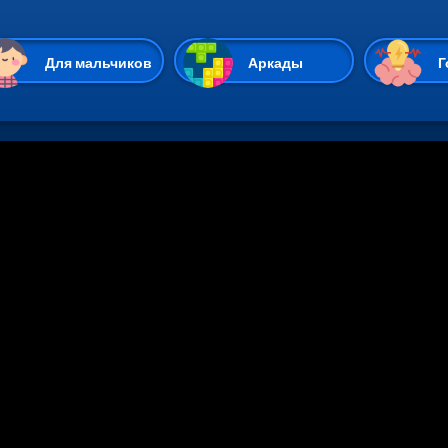
Перейти к основному содержан
Для мальчиков
Аркады
Г
Казуальные
Веселые
Стрелялки
Спортивные
Гонки
Unity
Экшены
Мультиплеер
Симуляторы
Стратегии
ИО
Пасьянс
Леди Баг и Супе