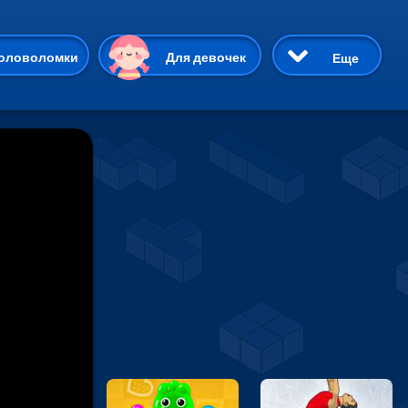
ию
оловоломки
Для девочек
Еще
3D
Приключения
Три в ряд
Пазлы
На двоих
Раскраски
Карточные
Драки
р Кот
Майнкрафт