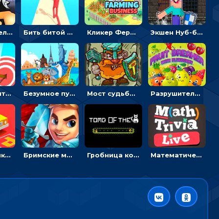
Экшен-стрелялка по зомби: целиться и попадать в бегущих монстров
Бить битой по шарику, чтобы сбивать кубики с буквами на пути к финишу - 3D
Кликер Фермерский бизнес: расти овощи, чтобы богатеть
Экшен Нуб-боец: прыгать через препятствия или бить врагов мечом
Мастер считать стрелы: увеличивать запас, чтобы поразить больше целей
Безумное путешествие друзей по миру: собирать пазлы из фото с животными
Мост судьбы: прыгать по платформам и бить молотом орков
Разрушитель фруктов: стрелять ягодами по ананасам
Головоломка Парк-стоянка: рисовать линии, чтобы парковать машины
Бримские мечи: бежать через преграды, бить врагов и собирать монеты
Гробница кота: искать выход в лабиринте, собирая золото
Математическая викторина мультиплеер: решать примеры на время