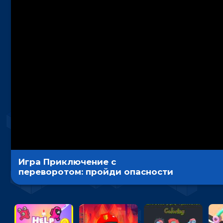
Игра Приключение с
переворотом: пройди опасности
и покори финиш