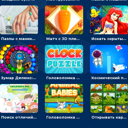
Пазлы с маникюром: собери идеальный рисунок для ногтей
Матч с 3D плитками: раскладывать одинаковые предметы в окошки по три в ряд
Искать скрытый алфавит на картинках с мультяшными героями - головоломка для детей
Зумар Делюкс: бросай шарики с черепашкой, чтобы остановить очередь
Головоломка с часами для детей: читать время по циферблату
Космический побег: двигать космонавта, чтобы попасть к кораблю
Поиск отличий на картинках с детьми - головоломка
Головоломка Звери-малыши: открывай карточки по очереди, чтобы найти одинаковые
Открывать картинки с динозаврами и складывать в пары по памяти - головоломка