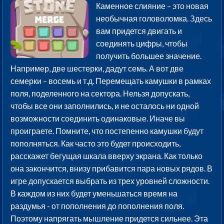
Каменное слияние – это новая
необычная головоломка. Здесь
вам придется двигать и
соединять цифры, чтобы
получить большее значение.
Например, две шестерки, дадут семь. А вот две
семерки – восемь и т.д. Перемещать камушки в рамках
поля, поделенного на сектора. Нельзя допускать,
чтобы все они заполнились, и не осталось ни одной
возможности соединить одинаковые. Иначе вы
проиграете. Помните, что постепенно камушки будут
пополняться. Как часто это будет происходить,
расскажет бегущая шкала вверху экрана. Как только
она закончится, внизу прибавится пара новых рядов. В
игре допускается выбрать из трех уровней сложности.
В каждом из них будет уменьшаться время на
раздумья - от пополнения до пополнения поля.
Поэтому напрягать мышление придется сильнее. Эта