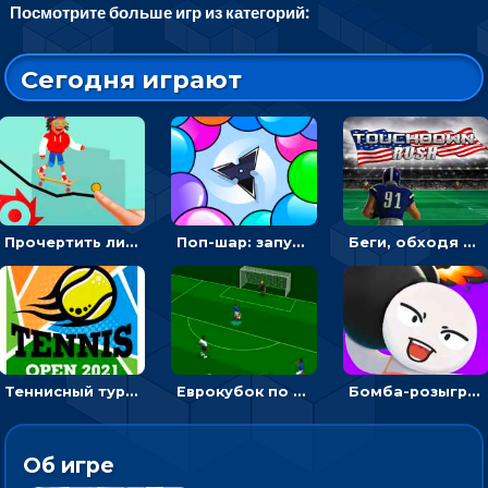
Посмотрите больше игр из категорий:
Сегодня играют
Прочертить линию, чтобы проехать на скейте, через преграды к финишу - для мальчиков
Поп-шар: запускать колючку, чтобы лопать воздушные шарики
Беги, обходя соперников и собирай бонусы - американский футбол
Теннисный турнир: подавать или отбивать шарик ракеткой
Еврокубок по футболу 2021 в 3D: пасуй мяч и бей по воротам соперника
Бомба-розыгрыш: передавай и беги – 3D гиперказуалка
Об игре