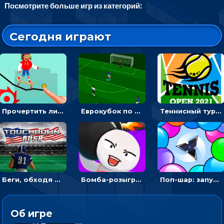
Посмотрите больше игр из категорий:
Сегодня играют
Прочертить линию, чтобы проехать на скейте, через преграды к финишу - для мальчиков
Еврокубок по футболу 2021 в 3D: пасуй мяч и бей по воротам соперника
Теннисный турнир: подавать или отбивать шарик ракеткой
Беги, обходя соперников и собирай бонусы - американский футбол
Бомба-розыгрыш: передавай и беги – 3D гиперказуалка
Поп-шар: запускать колючку, чтобы лопать воздушные шарики
Об игре