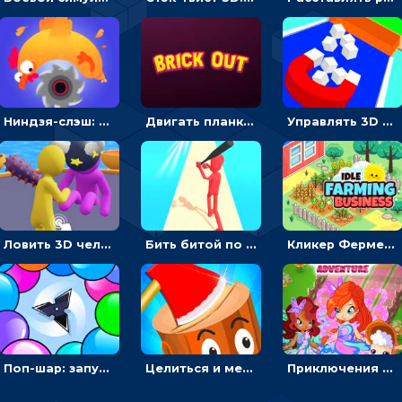
Ниндзя-слэш: запускай оружие по целям и становись мастером сюрикенов
Двигать планку и бить шариком по цветным блокам - гиперказуальная
Управлять 3D магнитом, чтобы собирать фигуры и сбрасывать в пропасть
Ловить 3D человечком своего цвета и собирать драгоценности - гиперказуалка
Бить битой по шарику, чтобы сбивать кубики с буквами на пути к финишу - 3D
Кликер Фермерский бизнес: расти овощи, чтобы богатеть
Поп-шар: запускать колючку, чтобы лопать воздушные шарики
Целиться и метать топор в 3D мишени
Приключения Клуба Винкс: менять дорожки, чтобы собирать кристаллы