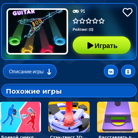
91
Рейтинг: (0)
Играть
Описание игры
Похожие игры
Боевой симулятор 3D: повтори позу рыцаря и победи врага
Стэк-твист 3D: тапай по шарику, чтобы разбивать платформы
Расставлять резиновые кубики, чтобы делать поп-ит - гиперказуальные