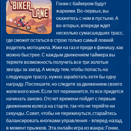
Гонки с байкером будут
жаркими. Во-первых, вы
окажетесь с ним в пустыне. А
во-вторых, впереди ждет
несколько сумасшедших трасс,
где сможет остаться в строю только самый ловкий
водитель мотоцикла. Жми на газ и приди к финишу, как
можно быстрее. С каждым движением таймера вы
теряете возможность получить все три золотые
звезды за заезд. А между тем, чтобы попасть на
следующую трассу, нужно заработать хотя бы одну
награду. Поспешите, но следите за движением своего
железного коня. Если тот перекинется, то все придется
начинать заново. Отсчет времени пойдет с первым
движением колеса на старте, так что не теряйте ни
секунды. Совет, чтобы не перекинуться, старайтесь
балансировать кнопками управления – вперед-назад,
в момент прыжков. Эта онлайн игра из жанра: Гонки,