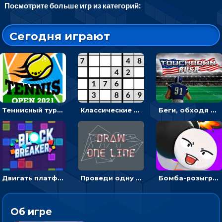
Посмотрите больше игр из категорий:
Сегодня играют
Теннисный турнир: подавать или отбивать шарик ракеткой
Классические судоку: реши 30 уровней головоломки
Беги, обходя соперников и собирай бонусы - американский футбол
Двигать платформу и отбивать мячики или ловить бонусы
Проведи одну линию и повтори фигуру - головоломка
Бомба-розыгрыш: передавай и беги – 3D гиперказуалка
Об игре