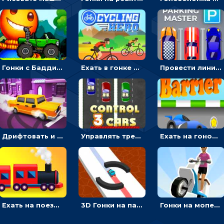
Гонки с Бадди: ехать на джипе и собирать монеты
Ехать в гонке на велосипедах через трамплины к финишу на скорость - спортивные
Провести линию, чтобы припарковать машину на место и собрать монеты - гонки
Дрифтовать и парковаться на городской трассе - гонки
Управлять тремя машинками в разных рядах на трассе - гонки
Ехать на гоночной машине, чтобы обходить преграды и собирать звезды - для мальчиков
Ехать на поезде, через препятствия и собирать пассажиров - для мальчиков
3D Гонки на паровозике: ехать по линии или обходить преграды
Гонки на мопеде с курьером: менять полосы движения, чтобы собирать деньги