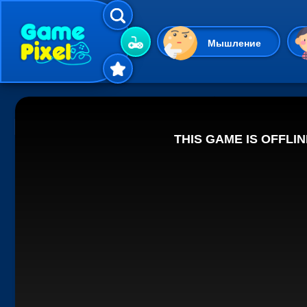
Мышление
Гиперказуальные
Одевалки
Шарики
Маджонг
Кликеры