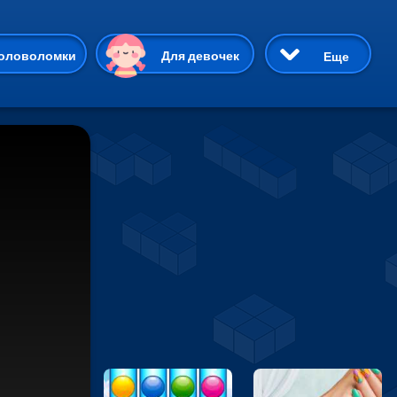
ию
оловоломки
Для девочек
Еще
3D
Приключения
Три в ряд
Пазлы
На двоих
Раскраски
Карточные
Драки
р Кот
Майнкрафт