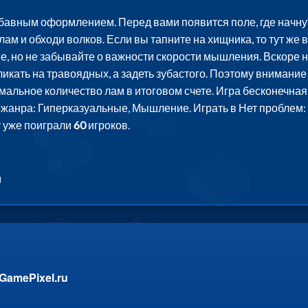
абавным оформлением. Перед вами появится поле, где начнут
лам и обходи волков. Если вы тапните на хищника, то тут же 
е, но не забывайте о важности скорости мышления. Вскоре на
ликать на травоядных, а задеть зубастого. Поэтому внимани
мальное количество лам в итоговом счете. Игра бесконечная 
з жанра: Гиперказуальные, Мышление. Играть в Нет проблем: 
у уже поиграли
60
игроков.
м
GamePixel.ru