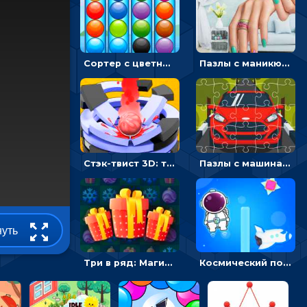
Сортер с цветными шариками: размещать в колбах по цвету
Пазлы с маникюром: собери идеальный рисунок для ногтей
Стэк-твист 3D: тапай по шарику, чтобы разбивать платформы
Пазлы с машинами Форд: собирать картинки и открывать новые
нуть
Три в ряд: Магические рождественские драгоценности
Космический побег: двигать космонавта, чтобы попасть к кораблю