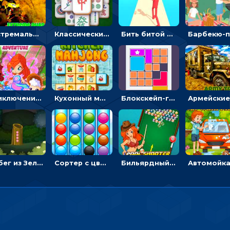
Экстремальные пазлы с квадроциклами: собирать крутые тачки
Классический маджонг на время: находить пары одинаковых плиток, чтобы расчищать поле
Бить битой по шарику, чтобы сбивать кубики с буквами на пути к финишу - 3D
Приключения Клуба Винкс: менять дорожки, чтобы собирать кристаллы
Кухонный маджонг: соединять пары посуды и расчищать поле
Блокскейп-головоломка: двигать блоки, чтобы достать элемент со звездой
Побег из Зеленого парка: решай ребусы, чтобы выбраться на свободу
Сортер с цветными шариками: размещать в колбах по цвету
Бильярдный пул: стрелять шариками, чтобы взрывать одинаковые