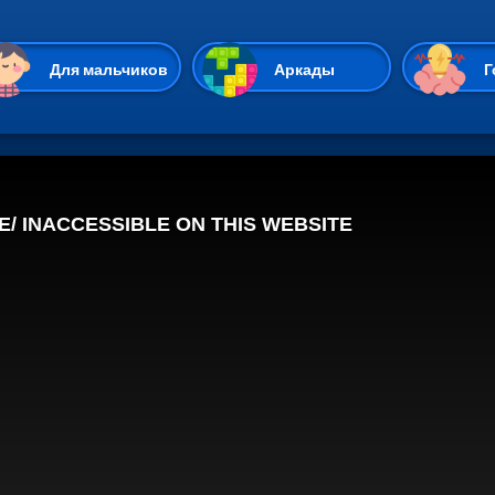
Перейти к основному содержан
Для мальчиков
Аркады
Г
Казуальные
Веселые
Стрелялки
Спортивные
Гонки
Unity
Экшены
Мультиплеер
Симуляторы
Стратегии
ИО
Пасьянс
Леди Баг и Супе