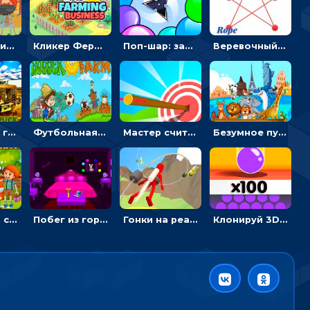
Барбекю-пикник: искать скрытые предметы на картинках - головоломка
Кликер Фермерский бизнес: расти овощи, чтобы богатеть
Поп-шар: запускать колючку, чтобы лопать воздушные шарики
Веревочный мастер: двигай узелки и развязывай их
Армейские грузовики в пазлах: собери военную машину
Футбольная ферма: бей по мячу, чтобы забивать в ворота и ловить звезды
Мастер считать стрелы: увеличивать запас, чтобы поразить больше целей
Безумное путешествие друзей по миру: собирать пазлы из фото с животными
Автомойка со скрытыми звездами: ищи на время
Побег из горной деревни: решай головоломки, чтобы открыть ворота
Гонки на реактивном ранце: избегать преград, чтобы лететь к финишу
Клонируй 3D шарики и сливай их в воронку