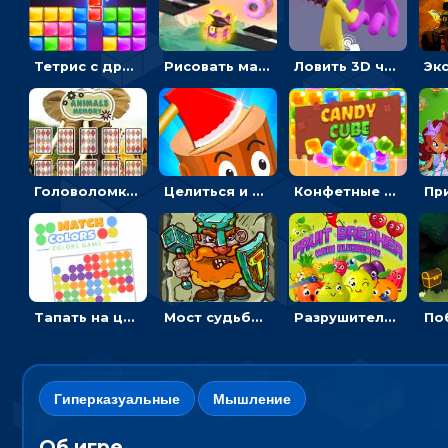
Тетрис с драгоценными камнями: расставляй блоки, чтобы получить линию - головоломка
Рисовать машину и выигрывать гонку - для мальчиков
Ловить 3D человечком своего цвета и собирать драгоценности - гиперказуалка
Головоломка с животными: переворачивать карточки, чтобы находить пару
Целиться и метать топор в 3D мишени
Конфетные кубики: двигать сладости в сторону, чтобы стрелять по целям
Тапать на цветные точки, чтобы взрывать одинаковые - три в ряд
Мост судьбы: прыгать по платформам и бить молотом орков
Разрушитель фруктов: стрелять ягодами по ананасам
Гиперказуальные
Мышление
Об игре