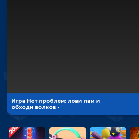
Игра Нет проблем: лови лам и
обходи волков -
гиперказуальная