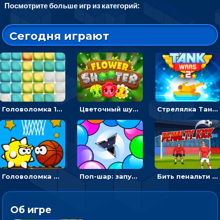
Посмотрите больше игр из категорий:
Сегодня играют
Головоломка 10х10
Цветочный шутер: стрелять пчелками по цветам
Стрелялка Танковые войны: бить по танку врага, чтобы уничтожить зло
Головоломка Невероятный баскетбол: проложить путь и отправить мяч в корзину
Поп-шар: запускать колючку, чтобы лопать воздушные шарики
Бить пенальти по воротам или мишеням - спортивная аркада
Об игре