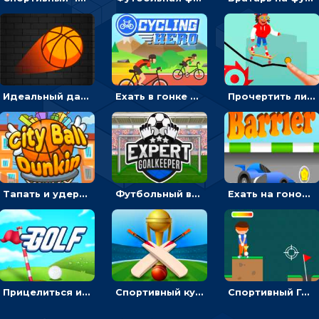
Идеальный данк: направлять пунктир в корзину и попадать мячом
Ехать в гонке на велосипедах через трамплины к финишу на скорость - спортивные
Прочертить линию, чтобы проехать на скейте, через преграды к финишу - для мальчиков
Тапать и удерживать баскетбольный мяч, чтобы попадать в кольца - спортивные
Футбольный вратарь: ловить мяч и отражать атаку соперника - спортивные
Ехать на гоночной машине, чтобы обходить преграды и собирать звезды - для мальчиков
Прицелиться и выстрелить мячиком для гольфа, чтобы попасть в лунку - спортивные
Спортивный кубок по крикету: отражать атаку и ударять по мячику битой
Спортивный Гольф-клуб: бить клюшкой по мячу, чтобы попадать в лунку с флажком