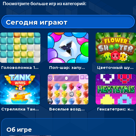
Посмотрите больше игр из категорий:
Сегодня играют
Головоломка 10х10
Поп-шар: запускать колючку, чтобы лопать воздушные шарики
Цветочный шутер: стрелять пчелками по цветам
Стрелялка Танковые войны: бить по танку врага, чтобы уничтожить зло
Веселые воздушные шары: соедини одноцветные в линию
Гексатетрис: кидать блок, чтобы складывать три в ряд - головоломка
Об игре