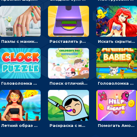
Пазлы с маникюром: собери идеальный рисунок для ногтей
Расставлять резиновые кубики, чтобы делать поп-ит - гиперказуальные
Искать скрытый алфавит на картинках с мультяшными героями - головоломка для детей
Головоломка с часами для детей: читать время по циферблату
Поиск отличий на картинках с детьми - головоломка
Головоломка Звери-малыши: открывай карточки по очереди, чтобы найти одинаковые
Летний образ для подруг: переодевать девочек для прогулки
Раскраска с матрешками для девочек
Помогать Амонг Ас бежать из комнаты через преграды - приключения