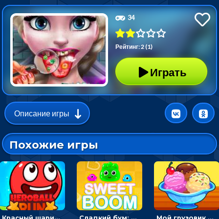
34
Рейтинг: 2 (1)
Играть
Описание игры
Похожие игры
Красный шарик-герой в бегах: прыгать, чтобы избегать препятствий
Сладкий бум: тапнуть, чтобы взорвать желейки - головоломка
Мой грузовик с мороженным: принимать заказы и готовить десерты