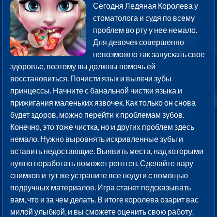
Сегодня Ледяная Королева у
стоматолога и судя по всему
проблем во рту у нее немало.
Для девочек совершенно
невозможно так запускать свое
здоровье, поэтому вы должны помочь ей
восстановиться. Почисти язык и вылечи зубы
принцессы. Начните с банальной чистки языка и
прижигания маленьких язвочек. Как только он снова
будет здоров, можно перейти к проблемам зубов.
Конечно, это тоже чистка, но и других проблем здесь
немало. Нужно выровнять искривленные зубы и
вставить недостающие. Выявить места, над которыми
нужно поработать поможет рентген. Сделайте пару
снимков и тут же устраните все недуги с помощью
подручных материалов. Игра станет подсказывать
вам, что и за чем делать. В итоге королева озарит вас
милой улыбкой, и вы сможете оценить свою работу.