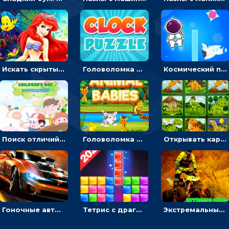
Искать скрытый алфавит на картинках с мультяшными героями - головоломка для детей
Головоломка с часами для детей: читать время по циферблату
Космический побег: двигать космонавта, чтобы попасть к кораблю
Поиск отличий на картинках с детьми - головоломка
Головоломка Звери-малыши: открывай карточки по очереди, чтобы найти одинаковые
Открывать картинки с динозаврами и складывать в пары по памяти - головоломка
Гоночные авто в пазлах: разбей картинку и собери снова
Тетрис с драгоценными камнями: расставляй блоки, чтобы получить линию - головоломка
Экстремальные пазлы с квадроциклами: собирать крутые тачки