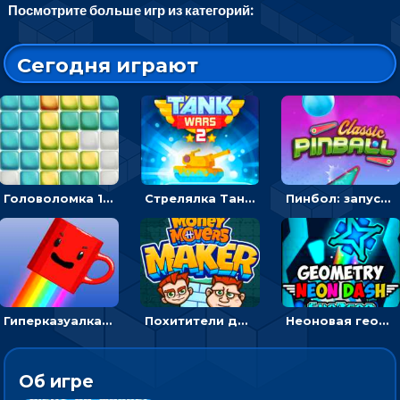
Посмотрите больше игр из категорий:
Сегодня играют
Головоломка 10х10
Стрелялка Танковые войны: бить по танку врага, чтобы уничтожить зло
Пинбол: запускать шарик, чтобы выбивать очки
Гиперказуалка Летающая чашка кофе: двигаться и собирать кубики сахара
Похитители денег: управляйте друзьями и соберите все мешки с долларами
Неоновая геометрия: прыгай через препятствия и собирай шары
Об игре