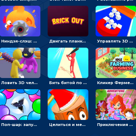
Ниндзя-слэш: запускай оружие по целям и становись мастером сюрикенов
Двигать планку и бить шариком по цветным блокам - гиперказуальная
Управлять 3D магнитом, чтобы собирать фигуры и сбрасывать в пропасть
Ловить 3D человечком своего цвета и собирать драгоценности - гиперказуалка
Бить битой по шарику, чтобы сбивать кубики с буквами на пути к финишу - 3D
Кликер Фермерский бизнес: расти овощи, чтобы богатеть
Поп-шар: запускать колючку, чтобы лопать воздушные шарики
Целиться и метать топор в 3D мишени
Приключения Клуба Винкс: менять дорожки, чтобы собирать кристаллы