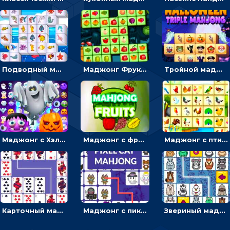
Подводный маджонг: искать и соединять рыбок парами
Маджонг Фрукты: тапать и убирать одинаковые плоды
Тройной маджонг с ужастиками: отмечать по три плитки и убирать с поля
Маджонг с Хэллоуином: искать пару для ужастиков, чтобы очистить поле
Маджонг с фруктами: соединить плоды линией и убрать с поля
Маджонг с птицами: соединять пернатых, чтобы освобождать поле
Карточный маджонг: найти две одинаковые масти и соединить
Маджонг с пиксельными котиками: находить пару или проводить линию
Звериный маджонг: находить одинаковых животных, чтобы соединять линиями