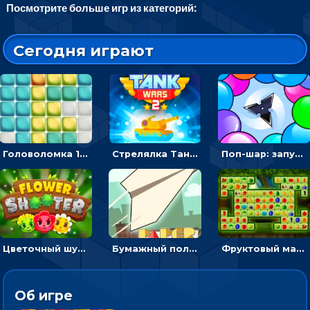
Посмотрите больше игр из категорий:
Сегодня играют
Головоломка 10х10
Стрелялка Танковые войны: бить по танку врага, чтобы уничтожить зло
Поп-шар: запускать колючку, чтобы лопать воздушные шарики
Цветочный шутер: стрелять пчелками по цветам
Бумажный полет: бросай самолетик и собери бонусы
Фруктовый маджонг - найти одинаковые плитки головоломки
Об игре