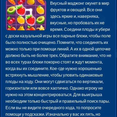
Вкусный маджонг окунет в мир
фруктов и овощей. Все они
здесь яркие и, наверняка,
вкусные, но пробовать их не
время. Соедини плоды и убери
с доски казуальной игры все парные блоки, чтобы поле
было полностью очищено. Помните, что соединять их
можно только при помощи линий. А их в одной цепочке
должно быть не более трех. Обратите внимание, что не
во всех турах блоки покорно стоят и ждут момента,
когда вы их соедините. Кое-где нужно хорошенько
встряхнуть мышление, чтобы уловить одинаковые
плоды на ходу. Они могут сдвигаться по вертикали,
горизонтали или вовсе хаотично. Однако игроку не
нужно на этом концентрироваться. Для выигрыша
необходим только быстрый и правильный поиск пары.
Если вы не видите очередного хода, то попросите
помощи у подсказки. Изначально у вас их пять, но