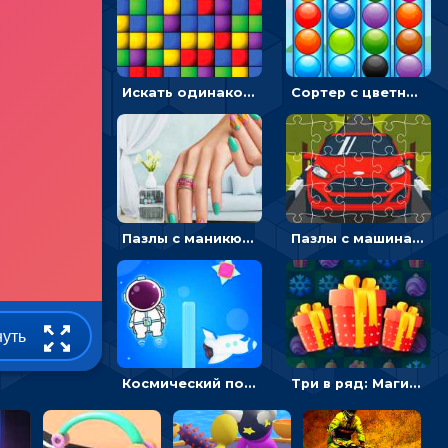
Искать одинаковые блоки и убирать их - головоломка на внимание
Сортер с цветными шариками: размещать в колбах по цвету
Пазлы с маникюром: собери идеальный рисунок для ногтей
Пазлы с машинами Форд: собирать картинки и открывать новые
нуть
Космический побег: двигать космонавта, чтобы попасть к кораблю
Три в ряд: Магические рождественские драгоценности