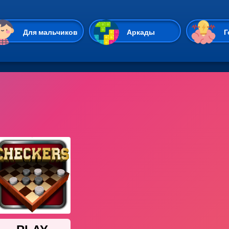
Перейти к основному содержан
Для мальчиков
Аркады
Г
Казуальные
Веселые
Стрелялки
Спортивные
Гонки
Unity
Экшены
Мультиплеер
Симуляторы
Стратегии
ИО
Пасьянс
Леди Баг и Супе