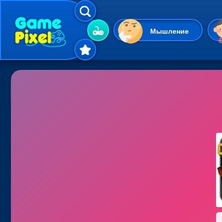
Мышление
Гиперказуальные
Одевалки
Шарики
Маджонг
Кликеры