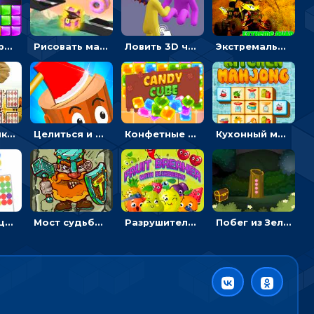
Тетрис с драгоценными камнями: расставляй блоки, чтобы получить линию - головоломка
Рисовать машину и выигрывать гонку - для мальчиков
Ловить 3D человечком своего цвета и собирать драгоценности - гиперказуалка
Экстремальные пазлы с квадроциклами: собирать крутые тачки
Головоломка с животными: переворачивать карточки, чтобы находить пару
Целиться и метать топор в 3D мишени
Конфетные кубики: двигать сладости в сторону, чтобы стрелять по целям
Кухонный маджонг: соединять пары посуды и расчищать поле
Тапать на цветные точки, чтобы взрывать одинаковые - три в ряд
Мост судьбы: прыгать по платформам и бить молотом орков
Разрушитель фруктов: стрелять ягодами по ананасам
Побег из Зеленого парка: решай ребусы, чтобы выбраться на свободу