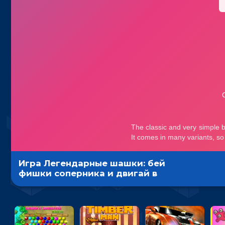
Игра Легендарные шашки: бей
фишки соперника и двигай в
дамки - спортивные