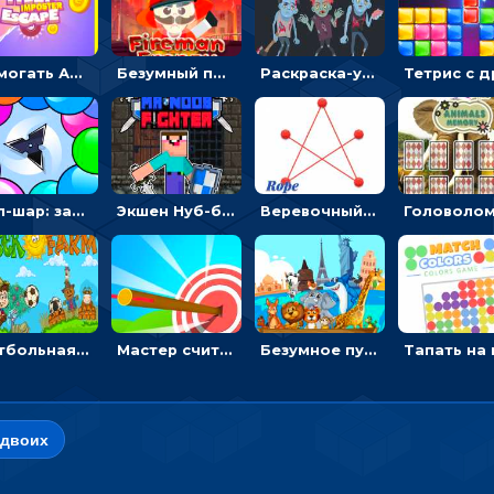
Помогать Амонг Ас бежать из комнаты через преграды - приключения
Безумный пожарный: направлять шланг, чтобы тушить горящие бревна
Раскраска-ужастик: разукрась зомби и скелетов
Поп-шар: запускать колючку, чтобы лопать воздушные шарики
Экшен Нуб-боец: прыгать через препятствия или бить врагов мечом
Веревочный мастер: двигай узелки и развязывай их
Футбольная ферма: бей по мячу, чтобы забивать в ворота и ловить звезды
Мастер считать стрелы: увеличивать запас, чтобы поразить больше целей
Безумное путешествие друзей по миру: собирать пазлы из фото с животными
 двоих