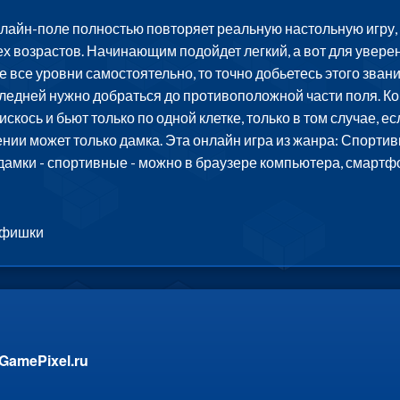
айн-поле полностью повторяет реальную настольную игру,
ех возрастов. Начинающим подойдет легкий, а вот для увере
те все уровни самостоятельно, то точно добьетесь этого зва
следней нужно добраться до противоположной части поля. Ког
кось и бьют только по одной клетке, только в том случае, е
ении может только дамка. Эта онлайн игра из жанра: Спорти
амки - спортивные - можно в браузере компьютера, смартфо
 фишки
GamePixel.ru