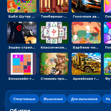
Бабл Шутер в джунглях: стрелять шариками по цветным целям
Тимберман-дровосек: меняй сторону и руби дерево
Гоночные авто в пазлах: разбей картинку и собери снова
Экшен-стрелялка по зомби: целиться и попадать в бегущих монстров
Классический маджонг на время: находить пары одинаковых плиток, чтобы расчищать поле
Барбекю-пикник: искать скрытые предметы на картинках - головоломка
Блокскейп-головоломка: двигать блоки, чтобы достать элемент со звездой
Стикмен против Зомби: стрелять в зомби и развивать воина
Армейские грузовики в пазлах: собери военную машину
Спортивные
Мышление
Для мальчиков
На
Об игре