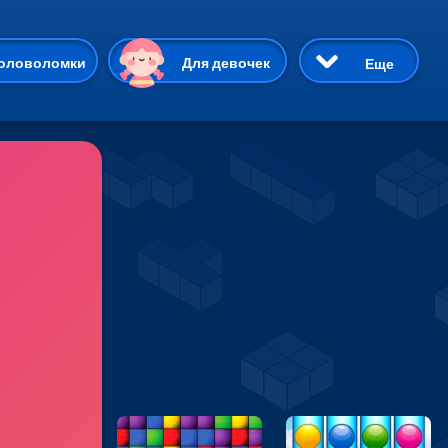
ию
оловоломки
Для девочек
Еще
3D
Приключения
Три в ряд
Пазлы
На двоих
Раскраски
Карточные
Драки
р Кот
Майнкрафт