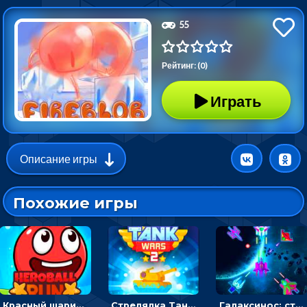
55
Рейтинг: (0)
Играть
Описание игры
Похожие игры
Красный шарик-герой в бегах: прыгать, чтобы избегать препятствий
Стрелялка Танковые войны: бить по танку врага, чтобы уничтожить зло
Галаксинос: стрелялка в космосе по врагам