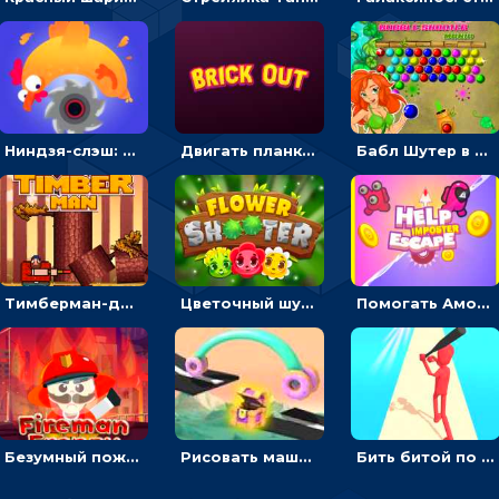
Ниндзя-слэш: запускай оружие по целям и становись мастером сюрикенов
Двигать планку и бить шариком по цветным блокам - гиперказуальная
Бабл Шутер в джунглях: стрелять шариками по цветным целям
Тимберман-дровосек: меняй сторону и руби дерево
Цветочный шутер: стрелять пчелками по цветам
Помогать Амонг Ас бежать из комнаты через преграды - приключения
Безумный пожарный: направлять шланг, чтобы тушить горящие бревна
Рисовать машину и выигрывать гонку - для мальчиков
Бить битой по шарику, чтобы сбивать кубики с буквами на пути к финишу - 3D