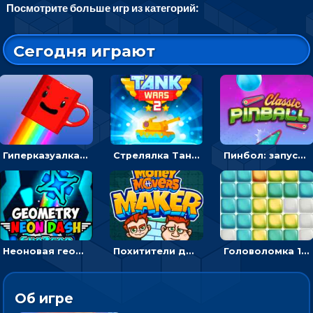
Посмотрите больше игр из категорий:
Сегодня играют
Гиперказуалка Летающая чашка кофе: двигаться и собирать кубики сахара
Стрелялка Танковые войны: бить по танку врага, чтобы уничтожить зло
Пинбол: запускать шарик, чтобы выбивать очки
Неоновая геометрия: прыгай через препятствия и собирай шары
Похитители денег: управляйте друзьями и соберите все мешки с долларами
Головоломка 10х10
Об игре