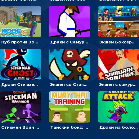
Нуб против Зомби: направлять линию на врага и бить молотом
Драки с Самураем: бить мечом, чтобы уничтожать врагов
Экшен Боксерский боец: менять сторону, чтобы бить противников
Драки Стикмена с призраками: бить мечом или уходить от подземных кольев
Экшен со Стикменом: Драка с рисованными чертиками
Экшен с самураем: бежать или бить демонов кинжалом
Стикмен Воин фаталити: подбрасывать куклу и драться
Тайский бокс: драки с деревом
Драки на болоте: бежать или бить монстров и роботов