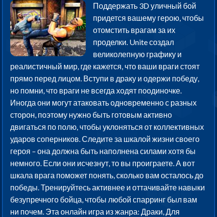
Поддержать 3D уличный бой
придется вашему герою, чтобы
отомстить врагам за их
проделки. Unite создал
великолепную графику и
реалистичный мир, где кажется, что ваши враги стоят
прямо перед лицом. Вступи в драку и одержи победу,
но помни, что враги не всегда ходят поодиночке.
Иногда они могут атаковать одновременно с разных
сторон, поэтому нужно быть готовым активно
двигаться по полю, чтобы уклоняться от коллективных
ударов соперников. Следите за шкалой жизни своего
героя – она должна быть наполнена силами хотя бы
немного. Если они исчезнут, то вы проиграете. А вот
шкала врага поможет понять, сколько вам осталось до
победы. Тренируйтесь активнее и оттачивайте навыки
безупречного бойца, чтобы любой спарринг был вам
ни почем. Эта онлайн игра из жанра: Драки, Для