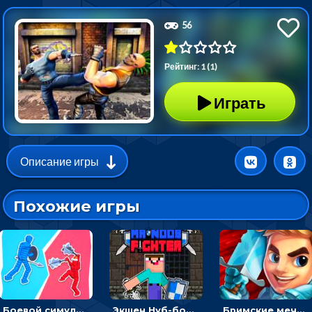
56
Рейтинг: 1 (1)
Играть
Описание игры
Похожие игры
Боевой симулятор 3D: повтори позу рыцаря и победи врага
Экшен Нуб-боец: прыгать через препятствия или бить врагов мечом
Бримские мечи: бежать через преграды, бить врагов и собирать монеты