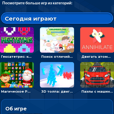
Посмотрите больше игр из категорий:
Сегодня играют
Гексатетрис: кидать блок, чтобы складывать три в ряд - головоломка
Поиск отличий на картинках с детьми - головоломка
Двигать атомы, чтобы соединить – головоломка
Магическое Рождество: соедини три в ряд и выполни задание
3D толпа: двигаться и собирать цветных человечков
Пазлы с машинами Форд: собирать картинки и открывать новые
Об игре