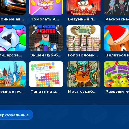
Гоночные авто в пазлах: разбей картинку и собери снова
Помогать Амонг Ас бежать из комнаты через преграды - приключения
Безумный пожарный: направлять шланг, чтобы тушить горящие бревна
Поп-шар: запускать колючку, чтобы лопать воздушные шарики
Экшен Нуб-боец: прыгать через препятствия или бить врагов мечом
Головоломка с животными: переворачивать карточки, чтобы находить пару
Безумное путешествие друзей по миру: собирать пазлы из фото с животными
Тапать на цветные точки, чтобы взрывать одинаковые - три в ряд
Мост судьбы: прыгать по платформам и бить молотом орков
ерказуальные