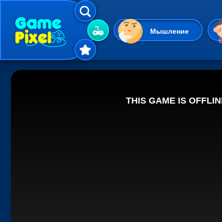
Мышление
Гиперказуальные
Одевалки
Шарики
Маджонг
Кликеры