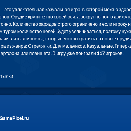
– это увлекательная казуальная игра, в которой можно здор
онов. Орудие крутится по своей оси, а вокруг по полю движут
 точно. Количество зарядов строго ограничено и если игроку н
 туром количество целей будет увеличиваться, поэтому нужно
начисляться монеты, которые можно тратить на новые орудия
гра из жанра: Стрелялки, Для мальчиков, Казуальные, Гиперк
мартфона или планшета. В игру уже поиграли
117
игроков.
утылки
GamePixel.ru