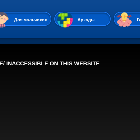
Перейти к основному содержан
Для мальчиков
Аркады
Г
Казуальные
Веселые
Стрелялки
Спортивные
Гонки
Unity
Экшены
Мультиплеер
Симуляторы
Стратегии
ИО
Пасьянс
Леди Баг и Супе