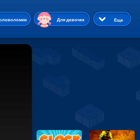
ию
оловоломки
Для девочек
Еще
3D
Приключения
Три в ряд
Пазлы
На двоих
Раскраски
Карточные
Драки
р Кот
Майнкрафт