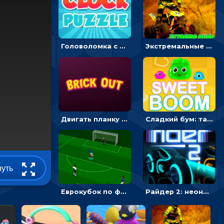
Головоломка с часами для детей: читать время по циферблату
Экстремальные пазлы с квадроциклами: собирать крутые тачки
Двигать планку и бить шариком по цветным блокам - гиперказуальная
Сладкий бум: тапнуть, чтобы взорвать желейки - головоломка
нуть
Еврокубок по футболу 2021 в 3D: пасуй мяч и бей по воротам соперника
Райдер 2: неоновые гонки на мотоциклах