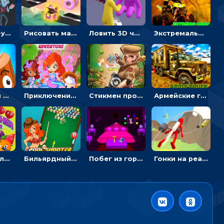
Раскраска-ужастик: разукрась зомби и скелетов
Рисовать машину и выигрывать гонку - для мальчиков
Ловить 3D человечком своего цвета и собирать драгоценности - гиперказуалка
Экстремальные пазлы с квадроциклами: собирать крутые тачки
Целиться и метать топор в 3D мишени
Приключения Клуба Винкс: менять дорожки, чтобы собирать кристаллы
Стикмен против Зомби: стрелять в зомби и развивать воина
Армейские грузовики в пазлах: собери военную машину
Разрушитель фруктов: стрелять ягодами по ананасам
Бильярдный пул: стрелять шариками, чтобы взрывать одинаковые
Побег из горной деревни: решай головоломки, чтобы открыть ворота
Гонки на реактивном ранце: избегать преград, чтобы лететь к финишу