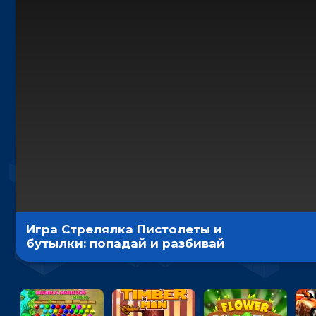
Игра Стрелялка Пистолеты и
бутылки: попадай и разбивай