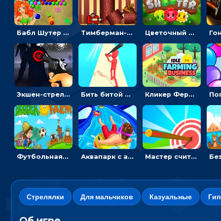
Бабл Шутер в джунглях: стрелять шариками по цветным целям
Тимберман-дровосек: меняй сторону и руби дерево
Цветочный шутер: стрелять пчелками по цветам
Экшен-стрелялка по зомби: целиться и попадать в бегущих монстров
Бить битой по шарику, чтобы сбивать кубики с буквами на пути к финишу - 3D
Кликер Фермерский бизнес: расти овощи, чтобы богатеть
Футбольная ферма: бей по мячу, чтобы забивать в ворота и ловить звезды
Аквапарк с акулами: жми, чтобы лететь к финишу по волнам
Мастер считать стрелы: увеличивать запас, чтобы поразить больше целей
Стрелялки
Для мальчиков
Казуальные
Гип
Об игре