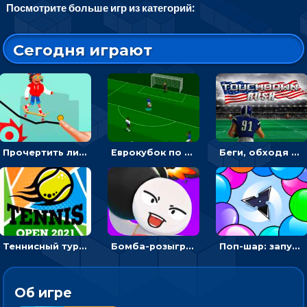
Посмотрите больше игр из категорий:
Сегодня играют
Прочертить линию, чтобы проехать на скейте, через преграды к финишу - для мальчиков
Еврокубок по футболу 2021 в 3D: пасуй мяч и бей по воротам соперника
Беги, обходя соперников и собирай бонусы - американский футбол
Теннисный турнир: подавать или отбивать шарик ракеткой
Бомба-розыгрыш: передавай и беги – 3D гиперказуалка
Поп-шар: запускать колючку, чтобы лопать воздушные шарики
Об игре