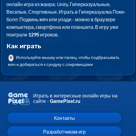
онлайн игра из жанра: Unity, Гиперказуальные,
Веселые, Спортивные. Играть в Гиперказуалка Поки-
болл: Подкинь мяч или упади - можно в браузере
компьютера, смартфона или планшета. В игру уже
поиграли
1295
игроков.
Как играть
Используйте мышку или палец, чтобы подбрасывать
мяч и добираться к сундуку с сокровищами
Играть в интересные онлайн игры на
сайте -
GamePixel.ru
Контакты
Разработчикам игр