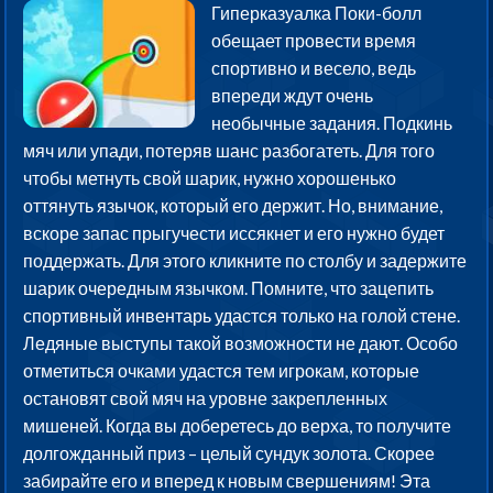
Гиперказуалка Поки-болл
обещает провести время
спортивно и весело, ведь
впереди ждут очень
необычные задания. Подкинь
мяч или упади, потеряв шанс разбогатеть. Для того
чтобы метнуть свой шарик, нужно хорошенько
оттянуть язычок, который его держит. Но, внимание,
вскоре запас прыгучести иссякнет и его нужно будет
поддержать. Для этого кликните по столбу и задержите
шарик очередным язычком. Помните, что зацепить
спортивный инвентарь удастся только на голой стене.
Ледяные выступы такой возможности не дают. Особо
отметиться очками удастся тем игрокам, которые
остановят свой мяч на уровне закрепленных
мишеней. Когда вы доберетесь до верха, то получите
долгожданный приз – целый сундук золота. Скорее
забирайте его и вперед к новым свершениям! Эта