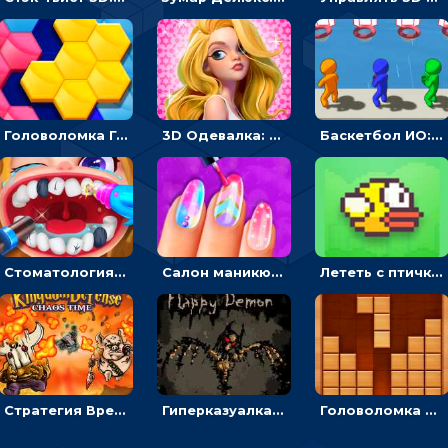
Головоломка Гекса-пазл: складывать цветные фигуры в соты, чтобы заполнить поле
3D Одевалка: создавать образ и получать оценку стилистов
Баскетбол ИО: бросать мячик в плывущие кольца наперегонки с соперниками
Стоматология от Юнит: лечить и украшать зубы пациентов
Салон маникюра для девочек: красить или рисовать на ногтях
Лететь с птичкой и проскальзывать между трубами - гиперказуальная
Стратегия Время Хаоса: расставлять воинов или защищать королевство
Гиперказуалка Полет демона: парить, чтобы освещать путь и собирать души
Головоломка из деревянных блоков: разложить в линии, чтобы убрать