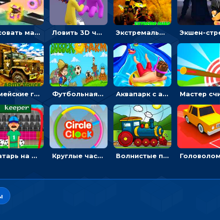
Рисовать машину и выигрывать гонку - для мальчиков
Ловить 3D человечком своего цвета и собирать драгоценности - гиперказуалка
Экстремальные пазлы с квадроциклами: собирать крутые тачки
Армейские грузовики в пазлах: собери военную машину
Футбольная ферма: бей по мячу, чтобы забивать в ворота и ловить звезды
Аквапарк с акулами: жми, чтобы лететь к финишу по волнам
Вратарь на футбольном поле: тапай, чтобы отбивать мячи в воротах ногами и руками - спортивные
Круглые часы: ловить цветную стрелку в одинаковом участке циферблата
Волнистые пазлы с транспортом: собирай картинку из частей
ы