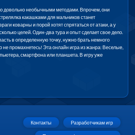
 но довольно необычными методами. Впрочем, они
 стрелялка какашками для мальчиков станет
раги коварны и порой хотят спрятаться от атаки, а у
колько целей. Один-два тура и опыт сделает свое дело.
пасть в определенную точку, нужно брать немного
но не промахнетесь! Эта онлайн игра из жанра: Веселые,
мпьютера, смартфона или планшета. В игру уже
Контакты
Разработчикам игр