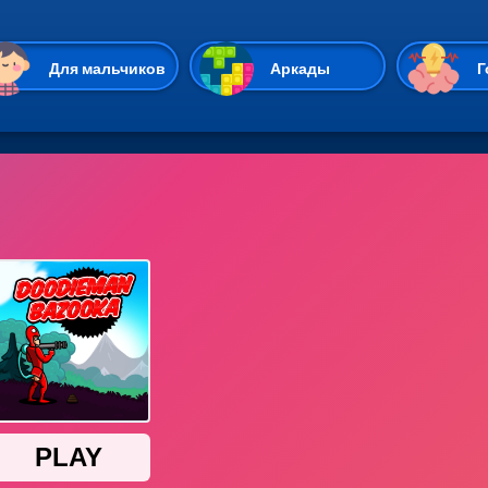
Перейти к основному содержан
Для мальчиков
Аркады
Г
Казуальные
Веселые
Стрелялки
Спортивные
Гонки
Unity
Экшены
Мультиплеер
Симуляторы
Стратегии
ИО
Пасьянс
Леди Баг и Супе