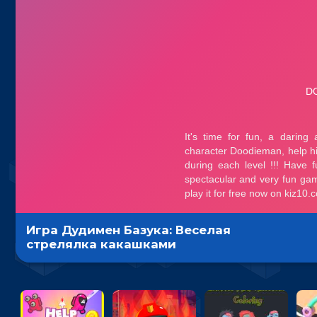
Игра Дудимен Базука: Веселая
стрелялка какашками