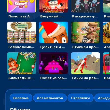
Помогать Амонг Ас бежать из комнаты через преграды - приключения
Безумный пожарный: направлять шланг, чтобы тушить горящие бревна
Раскраска-ужастик: разукрась зомби и скелетов
Головоломка с животными: переворачивать карточки, чтобы находить пару
Целиться и метать топор в 3D мишени
Стикмен против Зомби: стрелять в зомби и развивать воина
Бильярдный пул: стрелять шариками, чтобы взрывать одинаковые
Побег из горной деревни: решай головоломки, чтобы открыть ворота
Гонки на реактивном ранце: избегать преград, чтобы лететь к финишу
Веселые
Для мальчиков
Стрелялки
Аркад
Об игре