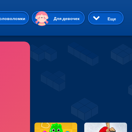
ию
оловоломки
Для девочек
Еще
3D
Приключения
Три в ряд
Пазлы
На двоих
Раскраски
Карточные
Драки
р Кот
Майнкрафт