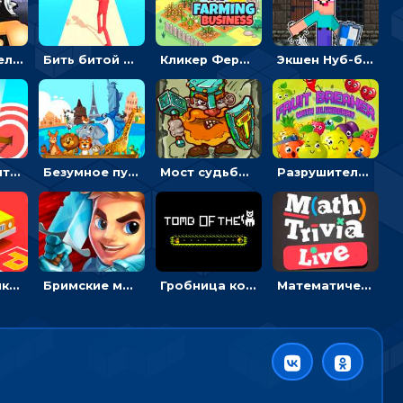
Экшен-стрелялка по зомби: целиться и попадать в бегущих монстров
Бить битой по шарику, чтобы сбивать кубики с буквами на пути к финишу - 3D
Кликер Фермерский бизнес: расти овощи, чтобы богатеть
Экшен Нуб-боец: прыгать через препятствия или бить врагов мечом
Мастер считать стрелы: увеличивать запас, чтобы поразить больше целей
Безумное путешествие друзей по миру: собирать пазлы из фото с животными
Мост судьбы: прыгать по платформам и бить молотом орков
Разрушитель фруктов: стрелять ягодами по ананасам
Головоломка Парк-стоянка: рисовать линии, чтобы парковать машины
Бримские мечи: бежать через преграды, бить врагов и собирать монеты
Гробница кота: искать выход в лабиринте, собирая золото
Математическая викторина мультиплеер: решать примеры на время