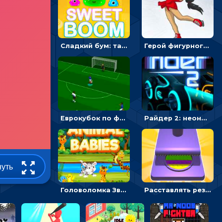
Сладкий бум: тапнуть, чтобы взорвать желейки - головоломка
Герой фигурного катания - спортивные соревнования онлайн
Еврокубок по футболу 2021 в 3D: пасуй мяч и бей по воротам соперника
Райдер 2: неоновые гонки на мотоциклах
нуть
Головоломка Звери-малыши: открывай карточки по очереди, чтобы найти одинаковые
Расставлять резиновые кубики, чтобы делать поп-ит - гиперказуальные