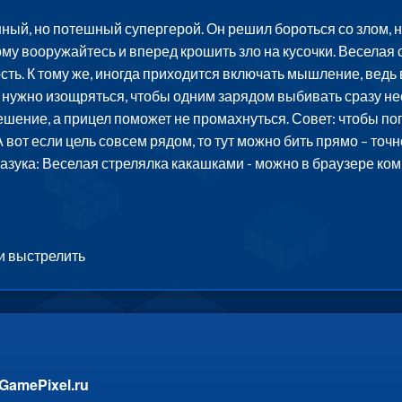
нный, но потешный супергерой. Он решил бороться со злом,
ому вооружайтесь и вперед крошить зло на кусочки. Веселая
ть. К тому же, иногда приходится включать мышление, ведь в
 нужно изощряться, чтобы одним зарядом выбивать сразу нес
шение, а прицел поможет не промахнуться. Совет: чтобы по
А вот если цель совсем рядом, то тут можно бить прямо – точ
Базука: Веселая стрелялка какашками - можно в браузере ко
и выстрелить
GamePixel.ru