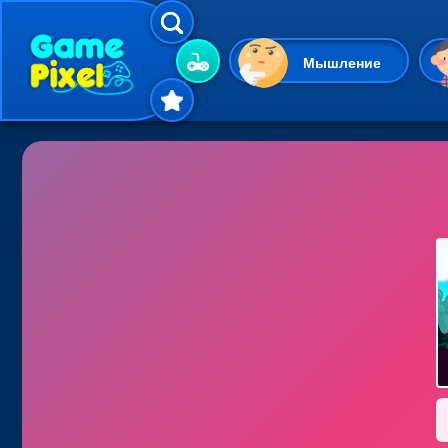
Мышление
Гиперказуальные
Одевалки
Шарики
Маджонг
Кликеры