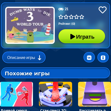
21
Рейтинг: (0)
Играть
Описание игры
Похожие игры
Боевой симулятор 3D: повтори позу рыцаря и победи врага
Стэк-твист 3D: тапай по шарику, чтобы разбивать платформы
Расставлять резиновые кубики, чтобы делать поп-ит - гиперказуальные