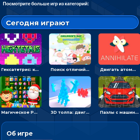
Посмотрите больше игр из категорий:
Сегодня играют
Гексатетрис: кидать блок, чтобы складывать три в ряд - головоломка
Поиск отличий на картинках с детьми - головоломка
Двигать атомы, чтобы соединить – головоломка
Магическое Рождество: соедини три в ряд и выполни задание
3D толпа: двигаться и собирать цветных человечков
Пазлы с машинами Форд: собирать картинки и открывать новые
Об игре