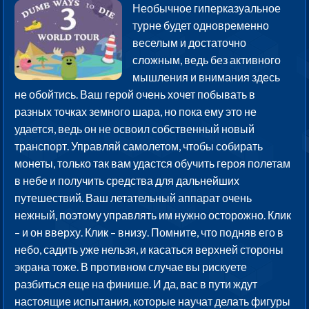
Необычное гиперказуальное
турне будет одновременно
веселым и достаточно
сложным, ведь без активного
мышления и внимания здесь
не обойтись. Ваш герой очень хочет побывать в
разных точках земного шара, но пока ему это не
удается, ведь он не освоил собственный новый
транспорт. Управляй самолетом, чтобы собирать
монеты, только так вам удастся обучить героя полетам
в небе и получить средства для дальнейших
путешествий. Ваш летательный аппарат очень
нежный, поэтому управлять им нужно осторожно. Клик
– и он вверху. Клик – внизу. Помните, что подняв его в
небо, садить уже нельзя, и касаться верхней стороны
экрана тоже. В противном случае вы рискуете
разбиться еще на финише. И да, вас в пути ждут
настоящие испытания, которые научат делать фигуры