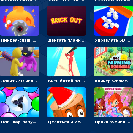
Ниндзя-слэш: запускай оружие по целям и становись мастером сюрикенов
Двигать планку и бить шариком по цветным блокам - гиперказуальная
Управлять 3D магнитом, чтобы собирать фигуры и сбрасывать в пропасть
Ловить 3D человечком своего цвета и собирать драгоценности - гиперказуалка
Бить битой по шарику, чтобы сбивать кубики с буквами на пути к финишу - 3D
Кликер Фермерский бизнес: расти овощи, чтобы богатеть
Поп-шар: запускать колючку, чтобы лопать воздушные шарики
Целиться и метать топор в 3D мишени
Приключения Клуба Винкс: менять дорожки, чтобы собирать кристаллы