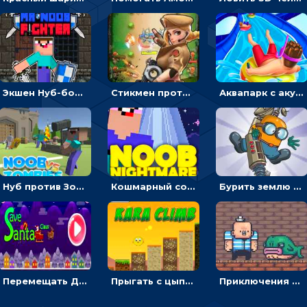
Экшен Нуб-боец: прыгать через препятствия или бить врагов мечом
Стикмен против Зомби: стрелять в зомби и развивать воина
Аквапарк с акулами: жми, чтобы лететь к финишу по волнам
Нуб против Зомби: направлять линию на врага и бить молотом
Кошмарный сон Нуба: балансируй, чтобы выжить
Бурить землю с миньоном, чтобы собирать ископаемые - приключения
Перемещать Деда Мороза с оленями, чтобы стрелять по снеговикам - приключения
Прыгать с цыпленком по столбикам вверх, чтобы собирать время - гиперказуальные
Приключения Пиратские бомбы: собирать взрывчатку, пока не поднялась вода