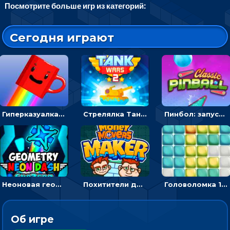
Посмотрите больше игр из категорий:
Сегодня играют
Гиперказуалка Летающая чашка кофе: двигаться и собирать кубики сахара
Стрелялка Танковые войны: бить по танку врага, чтобы уничтожить зло
Пинбол: запускать шарик, чтобы выбивать очки
Неоновая геометрия: прыгай через препятствия и собирай шары
Похитители денег: управляйте друзьями и соберите все мешки с долларами
Головоломка 10х10
Об игре