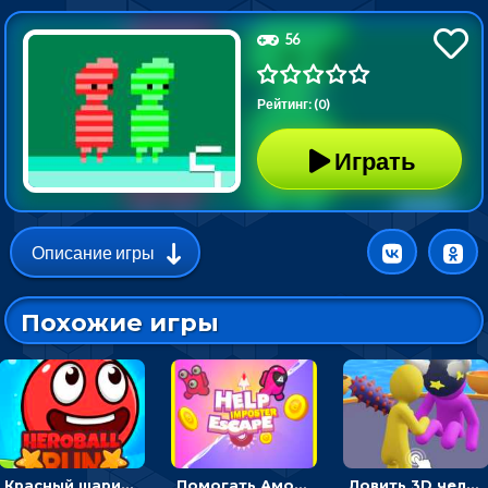
56
Рейтинг: (0)
Играть
Описание игры
Похожие игры
Красный шарик-герой в бегах: прыгать, чтобы избегать препятствий
Помогать Амонг Ас бежать из комнаты через преграды - приключения
Ловить 3D человечком своего цвета и собирать драгоценности - гиперказуалка