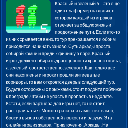
Красный и зеленый 5 – это еще
один плаформер на двоих, в
котором каждый из игроков
отвечает за общую жизнь и
продолжение пути. Если кто-то
из них срывается вниз, то тур прекращается и обоим
приходится начинать заново. Суть аркады проста:
собирай камни и приди к финишу в паре. Красный
игрок должен собирать драгоценности красного цвета,
а зеленый, соответственно, зеленого. Как только все
они накоплены и игроки прошли витиеватые
коридоры, то вам откроется дверь в следующий тур.
Будьте осторожны с прыжками, стоит подойти поближе
к преграде, чтобы не упасть в пропасть в недолете.
Кстати, если партнера для игры нет, то не стоит
расстраиваться. Можно сразиться самостоятельно,
бросив вызов собственной ловкости и разуму. Эта
онлайн игра из жанра: Приключения, Аркады, На