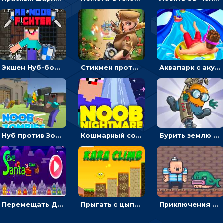
Экшен Нуб-боец: прыгать через препятствия или бить врагов мечом
Стикмен против Зомби: стрелять в зомби и развивать воина
Аквапарк с акулами: жми, чтобы лететь к финишу по волнам
Нуб против Зомби: направлять линию на врага и бить молотом
Кошмарный сон Нуба: балансируй, чтобы выжить
Бурить землю с миньоном, чтобы собирать ископаемые - приключения
Перемещать Деда Мороза с оленями, чтобы стрелять по снеговикам - приключения
Прыгать с цыпленком по столбикам вверх, чтобы собирать время - гиперказуальные
Приключения Пиратские бомбы: собирать взрывчатку, пока не поднялась вода