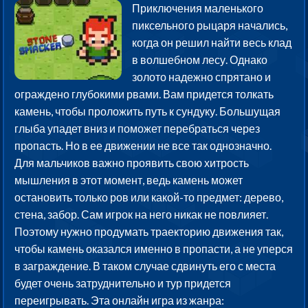
Приключения маленького
пиксельного рыцаря начались,
когда он решил найти весь клад
в волшебном лесу. Однако
золото надежно спрятано и
ограждено глубокими рвами. Вам придется толкать
камень, чтобы проложить путь к сундуку. Большущая
глыба упадет вниз и поможет перебраться через
пропасть. Но в ее движении не все так однозначно.
Для мальчиков важно проявить свою хитрость
мышления в этот момент, ведь камень может
остановить только ров или какой-то предмет: дерево,
стена, забор. Сам игрок на него никак не повлияет.
Поэтому нужно продумать траекторию движения так,
чтобы камень оказался именно в пропасти, а не уперся
в заграждение. В таком случае сдвинуть его с места
будет очень затруднительно и тур придется
переигрывать. Эта онлайн игра из жанра: