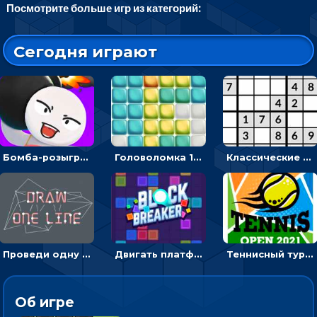
Посмотрите больше игр из категорий:
Сегодня играют
Бомба-розыгрыш: передавай и беги – 3D гиперказуалка
Головоломка 10х10
Классические судоку: реши 30 уровней головоломки
Проведи одну линию и повтори фигуру - головоломка
Двигать платформу и отбивать мячики или ловить бонусы
Теннисный турнир: подавать или отбивать шарик ракеткой
Об игре