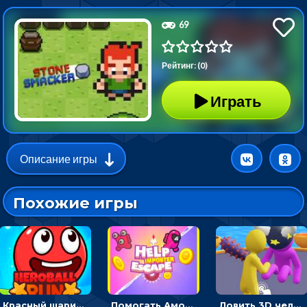
69
Рейтинг: (0)
Играть
Описание игры
Похожие игры
Красный шарик-герой в бегах: прыгать, чтобы избегать препятствий
Помогать Амонг Ас бежать из комнаты через преграды - приключения
Ловить 3D человечком своего цвета и собирать драгоценности - гиперказуалка