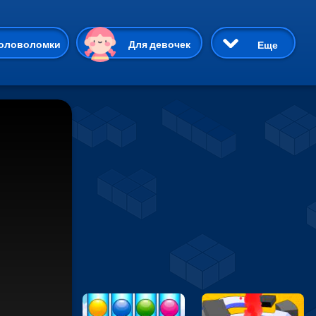
ию
оловоломки
Для девочек
Еще
3D
Приключения
Три в ряд
Пазлы
На двоих
Раскраски
Карточные
Драки
р Кот
Майнкрафт