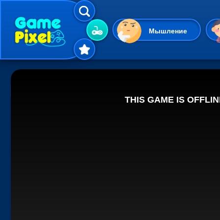
Мышление
Гиперказуальные
Одевалки
Шарики
Маджонг
Кликеры