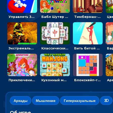
Управлять 3D магнитом, чтобы собирать фигуры и сбрасывать в пропасть
Бабл Шутер в джунглях: стрелять шариками по цветным целям
Тимберман-дровосек: меняй сторону и руби дерево
Экстремальные пазлы с квадроциклами: собирать крутые тачки
Классический маджонг на время: находить пары одинаковых плиток, чтобы расчищать поле
Бить битой по шарику, чтобы сбивать кубики с буквами на пути к финишу - 3D
Приключения Клуба Винкс: менять дорожки, чтобы собирать кристаллы
Кухонный маджонг: соединять пары посуды и расчищать поле
Блокскейп-головоломка: двигать блоки, чтобы достать элемент со звездой
Аркады
Мышление
Гиперказуальные
3D
Об игре