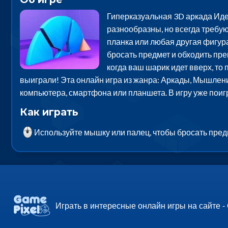
Гиперказуальная 3D аркада Иде
разнообразны, но всегда требуют 
планка или любая другая фигура
бросать предмет и обходить пре
когда ваш шарик идет вверх, то
выиграли! Эта онлайн игра из жанра: Аркады, Мышлени
компьютера, смартфона или планшета. В игру уже пои
Как играть
Используйте мышку или палец, чтобы бросать пред
Играть в интересные онлайн игры на сайте -