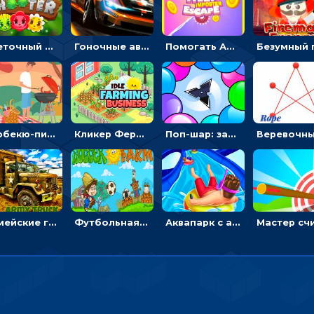
Цветочный шутер: стрелять пчелками по цветам
Гоночные авто в пазлах: разбей картинку и собери снова
Помогать Амонг Ас бежать из комнаты через преграды - приключения
Барбекю-пикник: искать скрытые предметы на картинках - головоломка
Кликер Фермерский бизнес: расти овощи, чтобы богатеть
Поп-шар: запускать колючку, чтобы лопать воздушные шарики
Армейские грузовики в пазлах: собери военную машину
Футбольная ферма: бей по мячу, чтобы забивать в ворота и ловить звезды
Аквапарк с акулами: жми, чтобы лететь к финишу по волнам