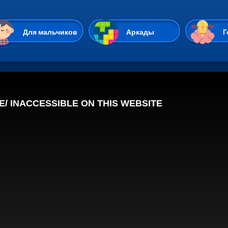
Перейти к основному содержан
Для мальчиков
Аркады
Г
Казуальные
Веселые
Стрелялки
Спортивные
Гонки
Unity
Экшены
Мультиплеер
Симуляторы
Стратегии
ИО
Пасьянс
Леди Баг и Супе