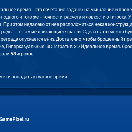
альное время – это сочетание задачек на мышление и прове
одного и того же – точности, расчета и ловкости от игрока. У
. При этом недалеко от нее расположиться некая конструкци
грады – те самые двигающиеся части. Сделать это можно буд
 преграда опускается вниз. Достаточно, чтобы брошенный пр
е, Гиперказуальные, 3D. Играть в 3D Идеальное время: брос
грали
53
игроков.
мет и попадать в нужное время
GamePixel.ru