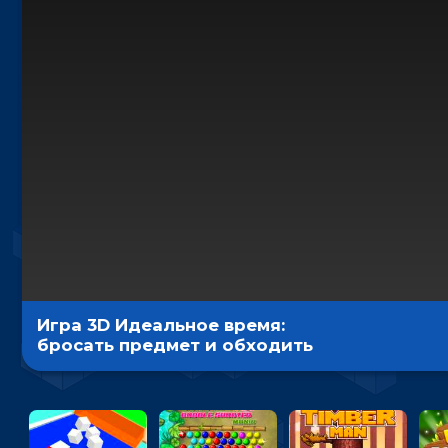
Игра 3D Идеальное время:
бросать предмет и обходить
преграды