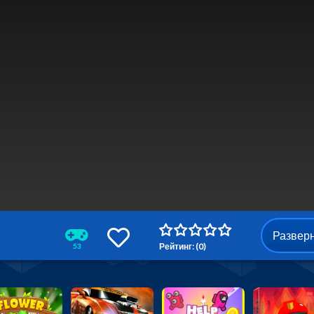
Развер
Рейтинг: (0)
53