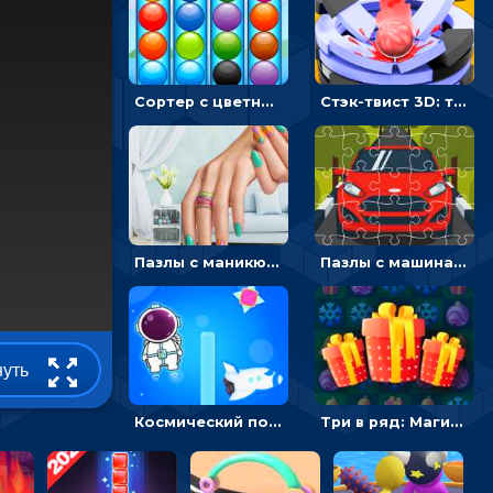
Сортер с цветными шариками: размещать в колбах по цвету
Стэк-твист 3D: тапай по шарику, чтобы разбивать платформы
Пазлы с маникюром: собери идеальный рисунок для ногтей
Пазлы с машинами Форд: собирать картинки и открывать новые
нуть
Космический побег: двигать космонавта, чтобы попасть к кораблю
Три в ряд: Магические рождественские драгоценности