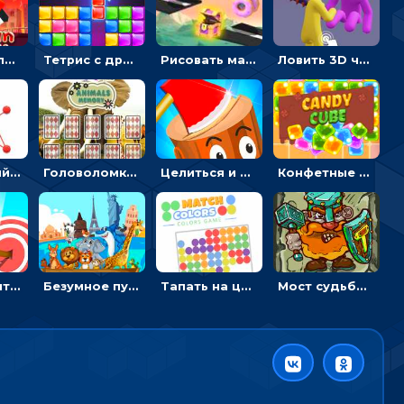
Безумный пожарный: направлять шланг, чтобы тушить горящие бревна
Тетрис с драгоценными камнями: расставляй блоки, чтобы получить линию - головоломка
Рисовать машину и выигрывать гонку - для мальчиков
Ловить 3D человечком своего цвета и собирать драгоценности - гиперказуалка
Веревочный мастер: двигай узелки и развязывай их
Головоломка с животными: переворачивать карточки, чтобы находить пару
Целиться и метать топор в 3D мишени
Конфетные кубики: двигать сладости в сторону, чтобы стрелять по целям
Мастер считать стрелы: увеличивать запас, чтобы поразить больше целей
Безумное путешествие друзей по миру: собирать пазлы из фото с животными
Тапать на цветные точки, чтобы взрывать одинаковые - три в ряд
Мост судьбы: прыгать по платформам и бить молотом орков