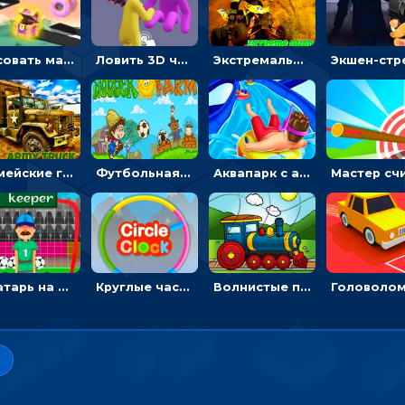
Рисовать машину и выигрывать гонку - для мальчиков
Ловить 3D человечком своего цвета и собирать драгоценности - гиперказуалка
Экстремальные пазлы с квадроциклами: собирать крутые тачки
Армейские грузовики в пазлах: собери военную машину
Футбольная ферма: бей по мячу, чтобы забивать в ворота и ловить звезды
Аквапарк с акулами: жми, чтобы лететь к финишу по волнам
Вратарь на футбольном поле: тапай, чтобы отбивать мячи в воротах ногами и руками - спортивные
Круглые часы: ловить цветную стрелку в одинаковом участке циферблата
Волнистые пазлы с транспортом: собирай картинку из частей