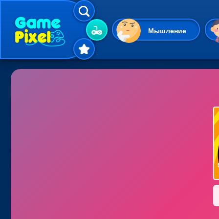
Мышление
Гиперказуальные
Одевалки
Шарики
Маджонг
Кликеры