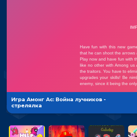
Игра Амонг Ас: Война лучников -
стрелялка