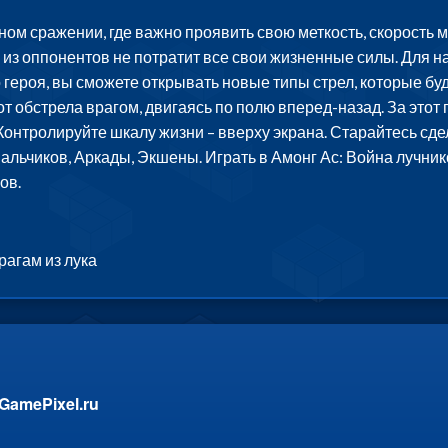
ном сражении, где важно проявить свою меткость, скорость 
 из оппонентов не потратит все свои жизненные силы. Для на
 героя, вы сможете открывать новые типы стрел, которые бу
 от обстрела врагом, двигаясь по полю вперед-назад. За этот
онтролируйте шкалу жизни – вверху экрана. Старайтесь сде
мальчиков, Аркады, Экшены. Играть в Амонг Ас: Война лучник
ов.
рагам из лука
GamePixel.ru