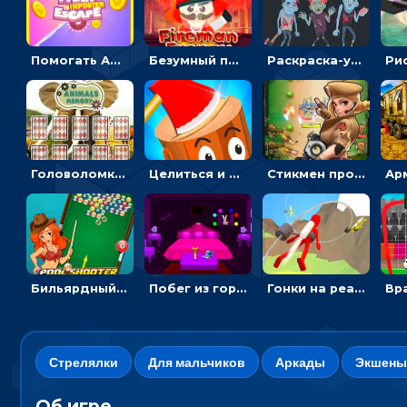
Помогать Амонг Ас бежать из комнаты через преграды - приключения
Безумный пожарный: направлять шланг, чтобы тушить горящие бревна
Раскраска-ужастик: разукрась зомби и скелетов
Головоломка с животными: переворачивать карточки, чтобы находить пару
Целиться и метать топор в 3D мишени
Стикмен против Зомби: стрелять в зомби и развивать воина
Бильярдный пул: стрелять шариками, чтобы взрывать одинаковые
Побег из горной деревни: решай головоломки, чтобы открыть ворота
Гонки на реактивном ранце: избегать преград, чтобы лететь к финишу
Стрелялки
Для мальчиков
Аркады
Экшены
Об игре