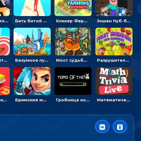
Экшен-стрелялка по зомби: целиться и попадать в бегущих монстров
Бить битой по шарику, чтобы сбивать кубики с буквами на пути к финишу - 3D
Кликер Фермерский бизнес: расти овощи, чтобы богатеть
Экшен Нуб-боец: прыгать через препятствия или бить врагов мечом
Мастер считать стрелы: увеличивать запас, чтобы поразить больше целей
Безумное путешествие друзей по миру: собирать пазлы из фото с животными
Мост судьбы: прыгать по платформам и бить молотом орков
Разрушитель фруктов: стрелять ягодами по ананасам
Головоломка Парк-стоянка: рисовать линии, чтобы парковать машины
Бримские мечи: бежать через преграды, бить врагов и собирать монеты
Гробница кота: искать выход в лабиринте, собирая золото
Математическая викторина мультиплеер: решать примеры на время