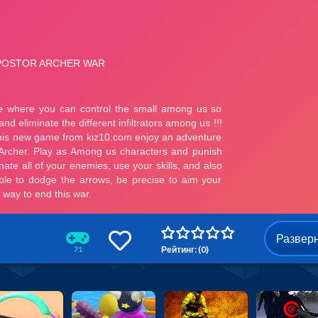
Развер
Рейтинг: (0)
71