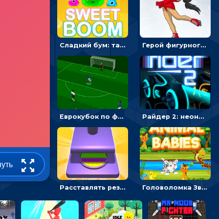
Сладкий бум: тапнуть, чтобы взорвать желейки - головоломка
Герой фигурного катания - спортивные соревнования онлайн
Еврокубок по футболу 2021 в 3D: пасуй мяч и бей по воротам соперника
Райдер 2: неоновые гонки на мотоциклах
нуть
Расставлять резиновые кубики, чтобы делать поп-ит - гиперказуальные
Головоломка Звери-малыши: открывай карточки по очереди, чтобы найти одинаковые