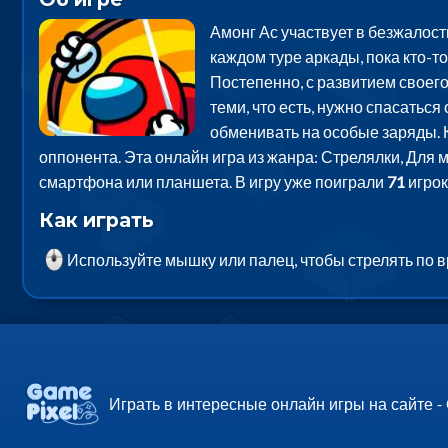
Амонг Ас участвует в безжалост
каждом туре аркады, пока кто-то
Постепенно, с развитием своего
теми, что есть, нужно спасаться
обменивать на особые заряды. К
оппонента. Эта онлайн игра из жанра: Стрелялки, Для 
смартфона или планшета. В игру уже поиграли
71
игрок
Как играть
Используйте мышку или палец, чтобы стрелять по в
Играть в интересные онлайн игры на сайте -