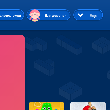
ию
оловоломки
Для девочек
Еще
3D
Приключения
Три в ряд
Пазлы
На двоих
Раскраски
Карточные
Драки
р Кот
Майнкрафт