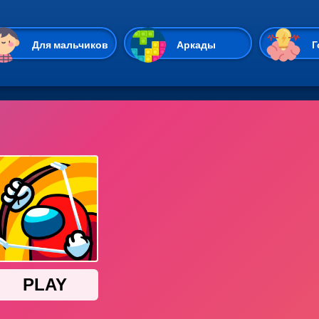
Перейти к основному содержан
Для мальчиков
Аркады
Г
Казуальные
Веселые
Стрелялки
Спортивные
Гонки
Unity
Экшены
Мультиплеер
Симуляторы
Стратегии
ИО
Пасьянс
Леди Баг и Супе