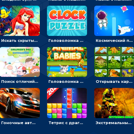
Искать скрытый алфавит на картинках с мультяшными героями - головоломка для детей
Головоломка с часами для детей: читать время по циферблату
Космический побег: двигать космонавта, чтобы попасть к кораблю
Поиск отличий на картинках с детьми - головоломка
Головоломка Звери-малыши: открывай карточки по очереди, чтобы найти одинаковые
Открывать картинки с динозаврами и складывать в пары по памяти - головоломка
Гоночные авто в пазлах: разбей картинку и собери снова
Тетрис с драгоценными камнями: расставляй блоки, чтобы получить линию - головоломка
Экстремальные пазлы с квадроциклами: собирать крутые тачки