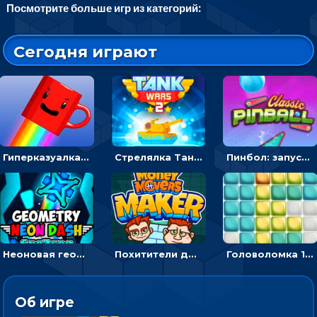
Посмотрите больше игр из категорий:
Сегодня играют
Гиперказуалка Летающая чашка кофе: двигаться и собирать кубики сахара
Стрелялка Танковые войны: бить по танку врага, чтобы уничтожить зло
Пинбол: запускать шарик, чтобы выбивать очки
Неоновая геометрия: прыгай через препятствия и собирай шары
Похитители денег: управляйте друзьями и соберите все мешки с долларами
Головоломка 10х10
Об игре