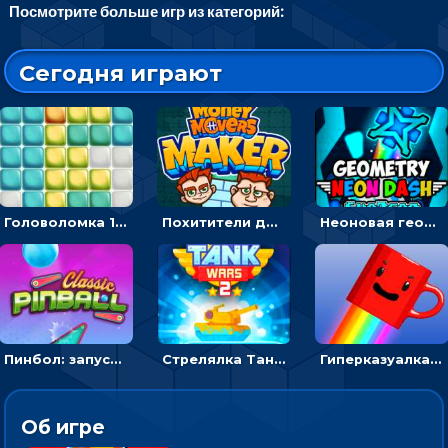
Посмотрите больше игр из категорий:
Сегодня играют
Головоломка 10х10
Похитители денег: управляйте друзьями и соберите все мешки с долларами
Неоновая геометрия: прыгай через препятствия и собирай шары
Пинбол: запускать шарик, чтобы выбивать очки
Стрелялка Танковые войны: бить по танку врага, чтобы уничтожить зло
Гиперказуалка Летающая чашка кофе: двигаться и собирать кубики сахара
Об игре