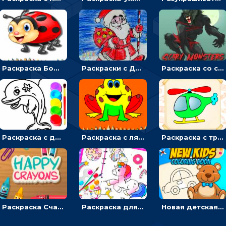
Раскраска Божья коровка: выбирать цвета и разукрашивать насекомых
Раскраски с Дедом Морозом: разрисовывать зимнего волшебника
Раскраска со страшилками - для мальчиков
Раскраска с дельфинами: разукрашивать рыб и фотографировать
Раскраска с лягушатами: выбирать жабу и красить
Раскраска с транспортом для мальчиков
Раскраска Счастливые мелки: выбирать и раскрашивать по образцу
Раскраска для девочек Милый единорог: кликать и разукрашивать
Новая детская книжка-раскраска: выбирать и рисовать