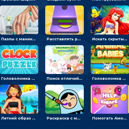
Пазлы с маникюром: собери идеальный рисунок для ногтей
Расставлять резиновые кубики, чтобы делать поп-ит - гиперказуальные
Искать скрытый алфавит на картинках с мультяшными героями - головоломка для детей
Головоломка с часами для детей: читать время по циферблату
Поиск отличий на картинках с детьми - головоломка
Головоломка Звери-малыши: открывай карточки по очереди, чтобы найти одинаковые
Летний образ для подруг: переодевать девочек для прогулки
Раскраска с матрешками для девочек
Помогать Амонг Ас бежать из комнаты через преграды - приключения