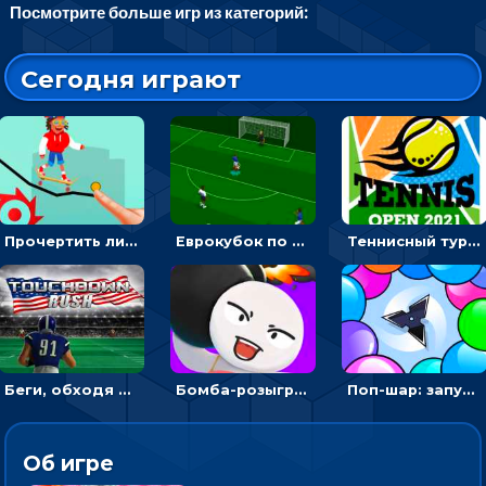
Посмотрите больше игр из категорий:
Сегодня играют
Прочертить линию, чтобы проехать на скейте, через преграды к финишу - для мальчиков
Еврокубок по футболу 2021 в 3D: пасуй мяч и бей по воротам соперника
Теннисный турнир: подавать или отбивать шарик ракеткой
Беги, обходя соперников и собирай бонусы - американский футбол
Бомба-розыгрыш: передавай и беги – 3D гиперказуалка
Поп-шар: запускать колючку, чтобы лопать воздушные шарики
Об игре