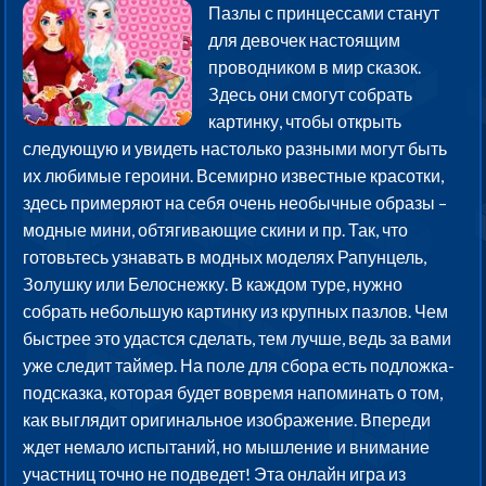
Пазлы с принцессами станут
для девочек настоящим
проводником в мир сказок.
Здесь они смогут собрать
картинку, чтобы открыть
следующую и увидеть настолько разными могут быть
их любимые героини. Всемирно известные красотки,
здесь примеряют на себя очень необычные образы –
модные мини, обтягивающие скини и пр. Так, что
готовьтесь узнавать в модных моделях Рапунцель,
Золушку или Белоснежку. В каждом туре, нужно
собрать небольшую картинку из крупных пазлов. Чем
быстрее это удастся сделать, тем лучше, ведь за вами
уже следит таймер. На поле для сбора есть подложка-
подсказка, которая будет вовремя напоминать о том,
как выглядит оригинальное изображение. Впереди
ждет немало испытаний, но мышление и внимание
участниц точно не подведет! Эта онлайн игра из