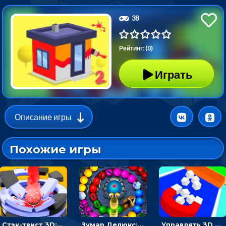
38
Рейтинг: (0)
Играть
Описание игры
Похожие игры
Стэк-твист 3D: тапай по шарику, чтобы разбивать платформы
Зумар Делюкс: бросай шарики с черепашкой, чтобы остановить очередь
Управлять 3D магнитом, чтобы собирать фигуры и сбрасывать в пропасть