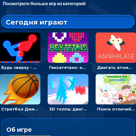
Посмотрите больше игр из категорий:
Сегодня играют
Будь сверху - борись с другом и выигрывай
Гексатетрис: кидать блок, чтобы складывать три в ряд - головоломка
Двигать атомы, чтобы соединить – головоломка
Стритбол Джем - спортивный бросок мяча в кольцо
3D толпа: двигаться и собирать цветных человечков
Поиск отличий на картинках с детьми - головоломка
Об игре