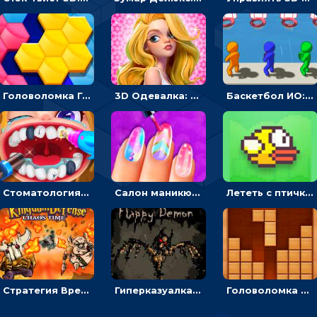
Головоломка Гекса-пазл: складывать цветные фигуры в соты, чтобы заполнить поле
3D Одевалка: создавать образ и получать оценку стилистов
Баскетбол ИО: бросать мячик в плывущие кольца наперегонки с соперниками
Стоматология от Юнит: лечить и украшать зубы пациентов
Салон маникюра для девочек: красить или рисовать на ногтях
Лететь с птичкой и проскальзывать между трубами - гиперказуальная
Стратегия Время Хаоса: расставлять воинов или защищать королевство
Гиперказуалка Полет демона: парить, чтобы освещать путь и собирать души
Головоломка из деревянных блоков: разложить в линии, чтобы убрать