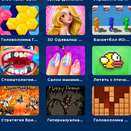
Головоломка Гекса-пазл: складывать цветные фигуры в соты, чтобы заполнить поле
3D Одевалка: создавать образ и получать оценку стилистов
Баскетбол ИО: бросать мячик в плывущие кольца наперегонки с соперниками
Стоматология от Юнит: лечить и украшать зубы пациентов
Салон маникюра для девочек: красить или рисовать на ногтях
Лететь с птичкой и проскальзывать между трубами - гиперказуальная
Стратегия Время Хаоса: расставлять воинов или защищать королевство
Гиперказуалка Полет демона: парить, чтобы освещать путь и собирать души
Головоломка из деревянных блоков: разложить в линии, чтобы убрать