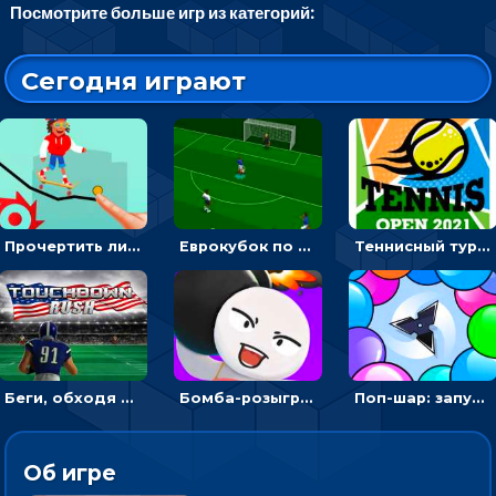
Посмотрите больше игр из категорий:
Сегодня играют
Прочертить линию, чтобы проехать на скейте, через преграды к финишу - для мальчиков
Еврокубок по футболу 2021 в 3D: пасуй мяч и бей по воротам соперника
Теннисный турнир: подавать или отбивать шарик ракеткой
Беги, обходя соперников и собирай бонусы - американский футбол
Бомба-розыгрыш: передавай и беги – 3D гиперказуалка
Поп-шар: запускать колючку, чтобы лопать воздушные шарики
Об игре