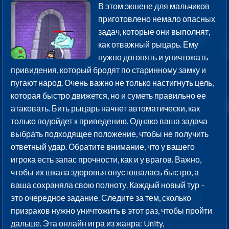
В этом экшене для мальчиков
приготовлено немало опасных
задач, которые они выполнят,
как отважный рыцарь. Ему
нужно догонять и уничтожать
привидения, который бродят по старинному замку и
пугают народ. Очень важно не только настигнуть цель,
которая быстро движется, но и суметь правильно ее
атаковать. Бить рыцарь начнет автоматически, как
только подойдет к приведению. Однако ваша задача
выбрать подходящее положение, чтобы не получить
ответный удар. Обратите внимание, что у вашего
игрока есть запас прочности, как и у врагов. Важно,
чтобы их шкала здоровья опустошалась быстро, а
ваша сохраняла свою полноту. Каждый новый тур –
это очередное задание. Следите за тем, сколько
призраков нужно уничтожить в этот раз, чтобы пройти
дальше. Эта онлайн игра из жанра: Unity,