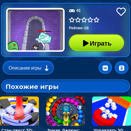
41
Рейтинг: (0)
Играть
Описание игры
Похожие игры
Стэк-твист 3D: тапай по шарику, чтобы разбивать платформы
Зумар Делюкс: бросай шарики с черепашкой, чтобы остановить очередь
Управлять 3D магнитом, чтобы собирать фигуры и сбрасывать в пропасть