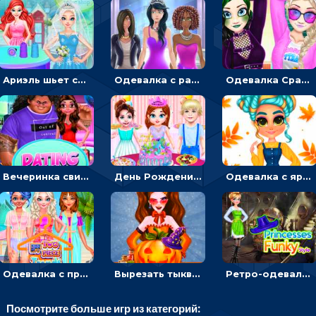
Ариэль шьет свадебные платья для принцесс в салоне - одевалка
Одевалка с разными стилями: переодевать, красить и выигрывать конкурс красоты
Одевалка Сражение для девочек-принцесс: софт против гранжа
Вечеринка свиданий: одевалка для влюбленных
День Рождения Тейлор: печь торт для девочки или наряжать именинницу
Одевалка с яркими осенними нарядами: собирать образ для прогулки
Одевалка с принцессами на пляже
Вырезать тыкву и одевать Харли Квинн - одевалка с карвингом
Ретро-одевалка: Принцессы преображаются в стиле фанк
Посмотрите больше игр из категорий: