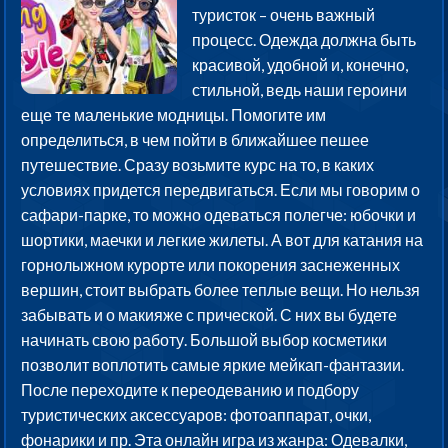
туристок – очень важный
процесс. Одежда должна быть
красивой, удобной и, конечно,
стильной, ведь наши героини
еще те маленькие модницы. Помогите им
определиться, в чем пойти в ближайшее пешее
путешествие. Сразу возьмите курс на то, в каких
условиях придется передвигаться. Если мы говорим о
сафари-парке, то можно одеваться полегче: юбочки и
шортики, маечки и легкие жилеты. А вот для катания на
горнолыжном курорте или покорения заснеженных
вершин, стоит выбрать более теплые вещи. Но нельзя
забывать и о макияже с прической. С них вы будете
начинать свою работу. Большой выбор косметики
позволит воплотить самые яркие мейкап-фантазии.
После переходите к переодеванию и подбору
туристических аксессуаров: фотоаппарат, очки,
фонарики и пр. Эта онлайн игра из жанра: Одевалки,