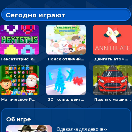
Сегодня играют
Гексатетрис: кидать блок, чтобы складывать три в ряд - головоломка
Поиск отличий на картинках с детьми - головоломка
Двигать атомы, чтобы соединить – головоломка
Магическое Рождество: соедини три в ряд и выполни задание
3D толпа: двигаться и собирать цветных человечков
Пазлы с машинами Форд: собирать картинки и открывать новые
Об игре
Одевалка для девочек-