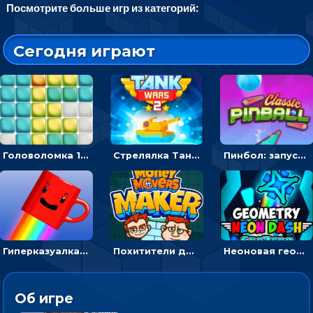
Посмотрите больше игр из категорий:
Сегодня играют
Головоломка 10х10
Стрелялка Танковые войны: бить по танку врага, чтобы уничтожить зло
Пинбол: запускать шарик, чтобы выбивать очки
Гиперказуалка Летающая чашка кофе: двигаться и собирать кубики сахара
Похитители денег: управляйте друзьями и соберите все мешки с долларами
Неоновая геометрия: прыгай через препятствия и собирай шары
Об игре