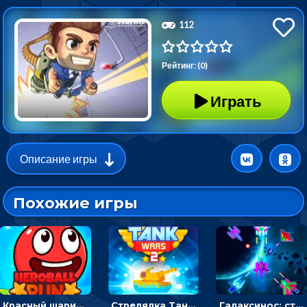
112
Рейтинг: (0)
Играть
Описание игры
Похожие игры
Красный шарик-герой в бегах: прыгать, чтобы избегать препятствий
Стрелялка Танковые войны: бить по танку врага, чтобы уничтожить зло
Галаксинос: стрелялка в космосе по врагам