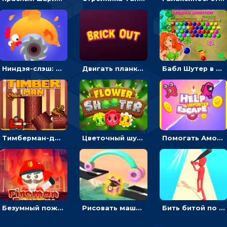
Ниндзя-слэш: запускай оружие по целям и становись мастером сюрикенов
Двигать планку и бить шариком по цветным блокам - гиперказуальная
Бабл Шутер в джунглях: стрелять шариками по цветным целям
Тимберман-дровосек: меняй сторону и руби дерево
Цветочный шутер: стрелять пчелками по цветам
Помогать Амонг Ас бежать из комнаты через преграды - приключения
Безумный пожарный: направлять шланг, чтобы тушить горящие бревна
Рисовать машину и выигрывать гонку - для мальчиков
Бить битой по шарику, чтобы сбивать кубики с буквами на пути к финишу - 3D