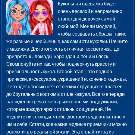
Кукольная одевалка будет
очень веселой и непременно
станет для девочек самой
любимой. Меняй моделей,
чтобы создавать образы, такие
же разные и необычные, как сами эти куколки. Начните
с макияжа. Для этого есть отличная косметичка, где
припрятаны помады, карандаши, тени и блеск.
Скомпонуйте их так, чтобы подчеркнуть красоту и
оригинальность кукол. Второй этап – это подбор
прически, аксессуаров, украшений и, конечно, одежды.
Чего здесь только нет: от легких струящихся платьев
до брутальных костюм в стиле кэжуал. Всего впереди
вас ждет встреча с четырьмя новыми подружками,
которые жаждут ярких стильных ощущений. Не
медлите ни секунды, чтобы доставить удовольствие и
им и себе. Кстати, кое-какие модные приемчики можно
воплотить в реальной жизни. Эта онлайн игра из