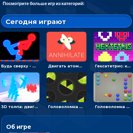
Посмотрите больше игр из категорий:
Сегодня играют
Будь сверху - борись с другом и выигрывай
Двигать атомы, чтобы соединить – головоломка
Гексатетрис: кидать блок, чтобы складывать три в ряд - головоломка
3D толпа: двигаться и собирать цветных человечков
Головоломка Ломтики: уложи фрагменты и получи круг
Головоломка Линии: собери шарики в ряд из 5
Об игре