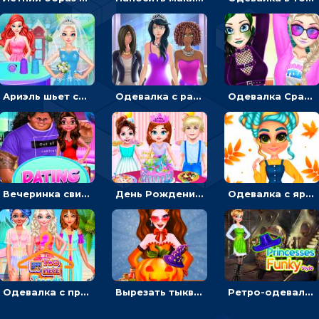
Ариэль шьет свадебные платья для принцесс в салоне - одевалка
Одевалка с разными стилями: переодевать, красить и выигрывать конкурс красоты
Одевалка Сражение для девочек-принцесс: софт против гранжа
Вечеринка свиданий: одевалка для влюбленных
День Рождения Тейлор: печь торт для девочки или наряжать именинницу
Одевалка с яркими осенними нарядами: собирать образ для прогулки
Одевалка с принцессами на пляже
Вырезать тыкву и одевать Харли Квинн - одевалка с карвингом
Ретро-одевалка: Принцессы преображаются в стиле фанк