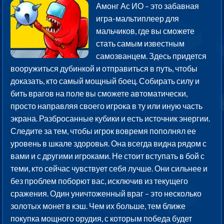
Амонг Ас ИО – это забавная
игра-мальтиплеер для
мальчиков, где вы сможете
стать самым известным
самозванцем. Здесь придется
вооружиться дубинкой и отправиться в путь, чтобы
доказать, кто самый мощный боец. Собирать силу и
бить врагов на поле вы сможете автоматически,
просто направляя своего игрока в ту или иную часть
экрана. Разбросанные кубики и есть источник энергии.
Следите за тем, чтобы игрок вовремя пополнял ее
уровень в шкале здоровья. Она всегда видна рядом с
вами и с другими игроками. Не стоит вступать в бой с
теми, кто сейчас чувствует себя лучше. Они сильнее и
без проблем поборют вас, исключив из текущего
сражения. Один уничтоженный враг – это несколько
золотых монет в кэш. Чем их больше, тем ближе
покупка мощного орудия, с которым победа будет