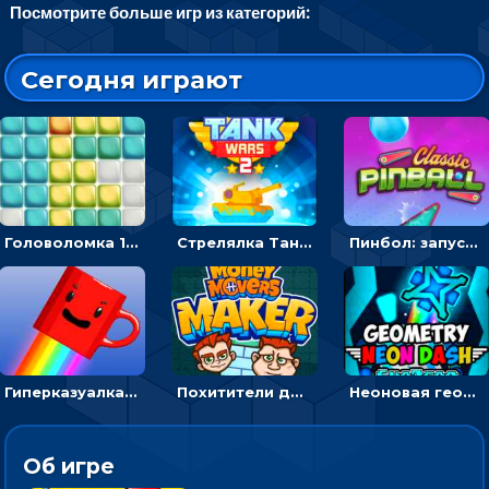
Посмотрите больше игр из категорий:
Сегодня играют
Головоломка 10х10
Стрелялка Танковые войны: бить по танку врага, чтобы уничтожить зло
Пинбол: запускать шарик, чтобы выбивать очки
Гиперказуалка Летающая чашка кофе: двигаться и собирать кубики сахара
Похитители денег: управляйте друзьями и соберите все мешки с долларами
Неоновая геометрия: прыгай через препятствия и собирай шары
Об игре