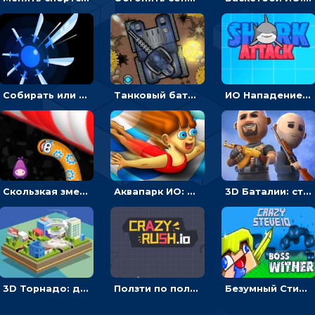
Собирать или соединять ножи на поле, чтобы уничтожать врагов - ИО
Танковый баттл: расставлять машины или бить противника - мультиплеер
ИО Нападение акулы: плыть, чтобы есть людей
Скользкая змея ИО: ползти или собирать еду
Аквапарк ИО: двигаться по трубе, обгонять соперников и избегать преград
3D Баталии: стрелять по врагам, чтобы становится сильнее – ИО
3D Торнадо: двигаться и поглощать все вокруг - ИО
Ползти по полю, чтобы протыкать соперника - ИО
Безумный Стив ИО: расти, чтобы сражаться с врагами